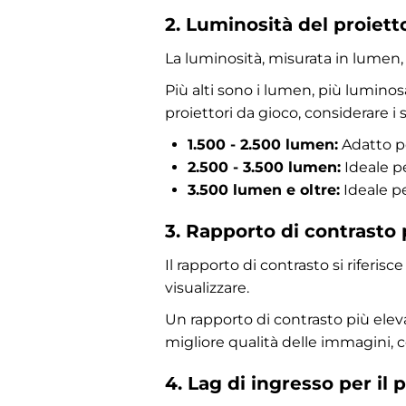
2. Luminosità del proiett
La luminosità, misurata in lumen, 
Più alti sono i lumen, più luminos
proiettori da gioco, considerare i s
1.500 - 2.500 lumen:
Adatto pe
2.500 - 3.500 lumen:
Ideale p
3.500 lumen e oltre:
Ideale pe
3. Rapporto di contrasto 
Il rapporto di contrasto si riferisc
visualizzare.
Un rapporto di contrasto più eleva
migliore qualità delle immagini, 
4. Lag di ingresso per il 