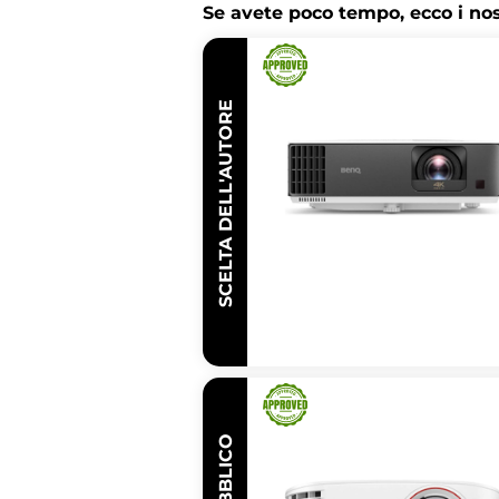
Se avete poco tempo, ecco i nost
SCELTA DELL'AUTORE