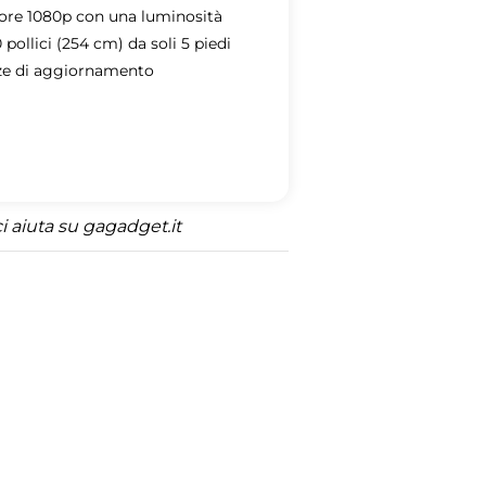
tore 1080p con una luminosità
ollici (254 cm) da soli 5 piedi
enze di aggiornamento
 aiuta su gagadget.it