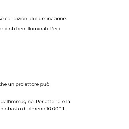
se condizioni di illuminazione.
bienti ben illuminati. Per i
si che un proiettore può
à dell'immagine. Per ottenere la
contrasto di almeno 10.000:1.