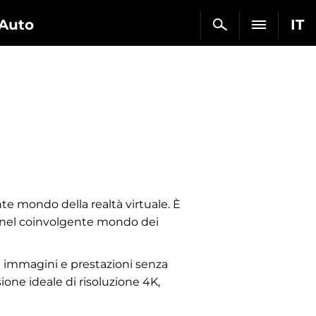
Auto
IT
te mondo della realtà virtuale. È
i nel coinvolgente mondo dei
vi immagini e prestazioni senza
sione ideale di risoluzione 4K,