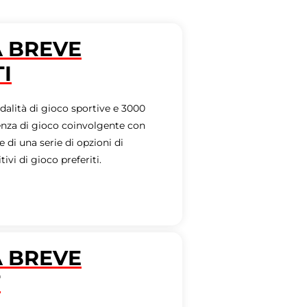
A BREVE
I
alità di gioco sportive e 3000
ienza di gioco coinvolgente con
 di una serie di opzioni di
vi di gioco preferiti.
A BREVE
T