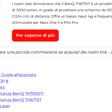
I nostri test dimostrano che il BenQ TH671ST è un proiet
di 3000 lumen, in grado di proiettare uno schermo da 100 p
(1,524 cm) di distanza. Offre un basso input lag e frequ
ottimizzate per Xbox One X e PS4 Pro.
Per saperne di più
una piccola commissione se acquisti dai nostri link - ci
o: Guida all'acquisto
TOP 8
nto
istanza BenQ TK700STi
istanza BenQ TH671ST
Laser