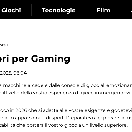
Giochi
Tecnologie
Film
tore
tori per Gaming
.2025, 06:04
lle macchine arcade e dalle console di gioco all'emozionan
 il livello della vostra esperienza di gioco immergendov
gioco in 2026 che si adatta alle vostre esigenze e godete
ionali o appassionati di sport. Preparatevi a esplorare la fu
bilità che porterà il vostro gioco a un livello superiore.