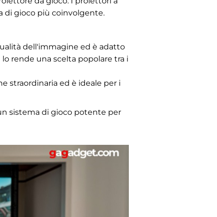
iettore da gioco. I proiettori a
a di gioco più coinvolgente.
qualità dell'immagine ed è adatto
 lo rende una scelta popolare tra i
 straordinaria ed è ideale per i
n sistema di gioco potente per