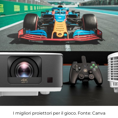
I migliori proiettori per il gioco. Fonte: Canva