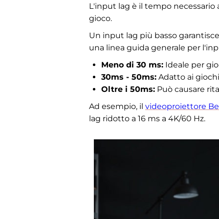
L'input lag è il tempo necessario
gioco.
Un input lag più basso garantisce
una linea guida generale per l'inp
Meno di 30 ms:
Ideale per gio
30ms - 50ms:
Adatto ai giochi
Oltre i 50ms:
Può causare ritar
Ad esempio, il
videoproiettore 
lag ridotto a 16 ms a 4K/60 Hz.