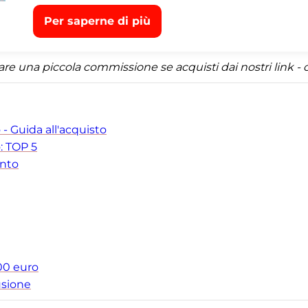
Per saperne di più
una piccola commissione se acquisti dai nostri link - ci
o - Guida all'acquisto
o: TOP 5
onto
100 euro
usione