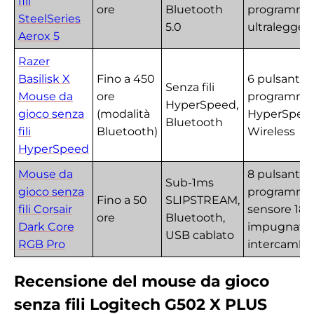
fili
ore
Bluetooth
programmab
SteelSeries
5.0
ultralegger
Aerox 5
Razer
Basilisk X
Fino a 450
6 pulsanti
Senza fili
Mouse da
ore
programmab
HyperSpeed,
gioco senza
(modalità
HyperSpee
Bluetooth
fili
Bluetooth)
Wireless
HyperSpeed
Mouse da
8 pulsanti
Sub-1ms
gioco senza
programmab
Fino a 50
SLIPSTREAM,
fili Corsair
sensore 18K
ore
Bluetooth,
Dark Core
impugnatu
USB cablato
RGB Pro
intercambia
Recensione del mouse da gioco
senza fili Logitech G502 X PLUS