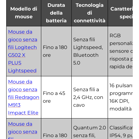
Durata
Tecnologia
Modello di
Caratterist
della
di
mouse
special
batteria
connettività
Mouse da
RGB
gioco senza
Senza fili
personalizza
fili Logitech
Fino a 180
Lightspeed,
sensore da 
G502 X
ore
Bluetooth
risposta più
PLUS
5.0
rapida del 6
Lightspeed
Mouse da
16 pulsanti
gioco senza
Senza fili a
Fino a 45
programmab
fili Redragon
2,4 GHz, con
ore
16K DPI,
M913
cavo
modalità E
Impact Elite
Mouse da
Quantum 2.0
Classificato
gioco senza
Fino a 180
senza fili,
IP54, 9 puls