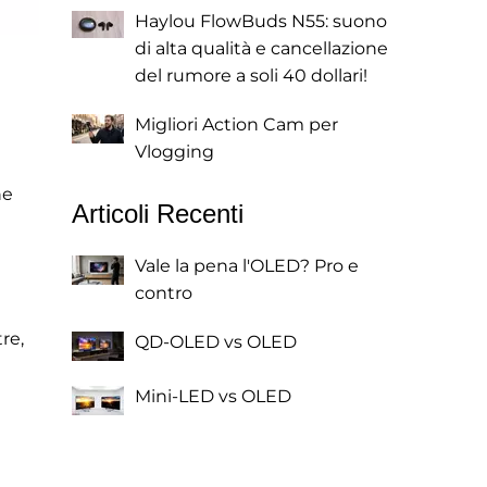
Haylou FlowBuds N55: suono
di alta qualità e cancellazione
del rumore a soli 40 dollari!
Migliori Action Cam per
Vlogging
ne
Articoli Recenti
Vale la pena l'OLED? Pro e
contro
re,
QD-OLED vs OLED
Mini-LED vs OLED