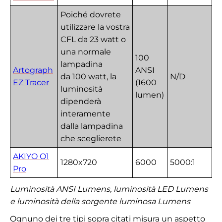
Poiché dovrete
utilizzare la vostra
CFL da 23 watt o
una normale
100
lampadina
Artograph
ANSI
da 100 watt, la
N/D
EZ Tracer
(1600
luminosità
lumen)
dipenderà
interamente
dalla lampadina
che sceglierete
AKIYO O1
1280x720
6000
5000:1
Pro
Luminosità ANSI Lumens, luminosità LED Lumens
e luminosità della sorgente luminosa Lumens
Ognuno dei tre tipi sopra citati misura un aspetto