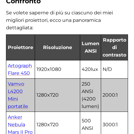
Confronto
Se volete saperne di più su ciascuno dei miei
migliori proiettori, ecco una panoramica
dettagliata:
Rapporto
Lumen
Proiettore
Risoluzione
di
ANSI
contrasto
Artograph
1920x1080
420lux
N/D
Flare 450
Vamvo
250
L4200
ANSI
1280x720
2000:1
Mini
(4200
portatile
lumen)
Anker
500
Nebula
1280x720
3000:1
ANSI
Mars II Pro