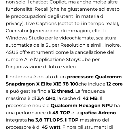
non solo il chatbot Copilot, ma anche molte altre
funzionalità: Recall (che ha giustamente sollevato
le preoccupazioni degli utenti in materia di
privacy), Live Captions (sottotitoli in tempo reale),
Cocreator (generazione di immagini), effetti
Windows Studio per le videochiamate, scalatura
automatica della Super Resolution e simili. Inoltre,
ASUS offre strumenti come la cancellazione del
rumore AI e l'applicazione StoryCube per
l'organizzazione di foto e video.
Il notebook è dotato di un
processore Qualcomm
Snapdragon X Elite X1E 78 100
che include
12 core
e può gestire fino a
12 thread
. La frequenza
massima è di
3,4 GHz
, la cache di
42 MB
. Il
processore neurale
Qualcomm Hexagon NPU
ha
una performance di
45 TOP
e la
grafica Adreno
integrata
ha 3,8 TFLOPS
. Il
TDP
massimo del
processore è di
45 watt
. Finora gli strumenti di