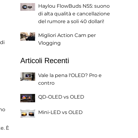
Haylou FlowBuds N55: suono
di alta qualità e cancellazione
del rumore a soli 40 dollari!
Migliori Action Cam per
di
Vlogging
Articoli Recenti
Vale la pena l'OLED? Pro e
contro
QD-OLED vs OLED
ono
Mini-LED vs OLED
te. È