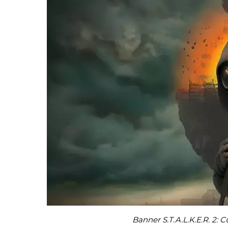
Banner S.T.A.L.K.E.R. 2: