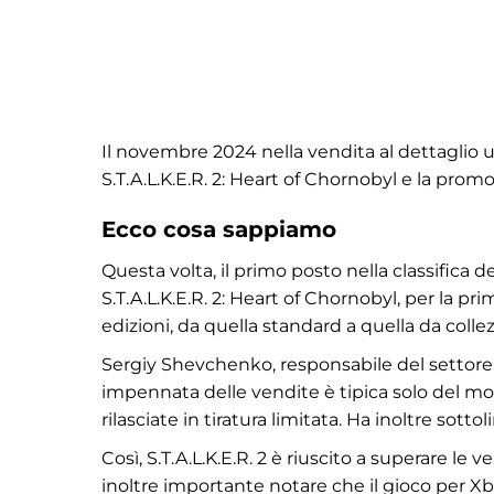
Il novembre 2024 nella vendita al dettaglio u
S.T.A.L.K.E.R. 2: Heart of Chornobyl e la prom
Ecco cosa sappiamo
Questa volta, il primo posto nella classifica 
S.T.A.L.K.E.R. 2: Heart of Chornobyl, per la pri
edizioni, da quella standard a quella da colle
Sergiy Shevchenko, responsabile del settore 
impennata delle vendite è tipica solo del mo
rilasciate in tiratura limitata. Ha inoltre sotto
Così, S.T.A.L.K.E.R. 2 è riuscito a superare le 
inoltre importante notare che il gioco per Xbo