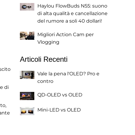
Haylou FlowBuds N55: suono
di alta qualità e cancellazione
del rumore a soli 40 dollari!
Migliori Action Cam per
Vlogging
Articoli Recenti
scito
Vale la pena l'OLED? Pro e
contro
e di
QD-OLED vs OLED
to,
Mini-LED vs OLED
nante