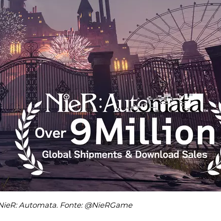
i NieR: Automata. Fonte: @NieRGame