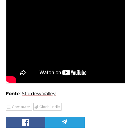
Fonte
:
Stardew Valley
Computer
Giochi indie