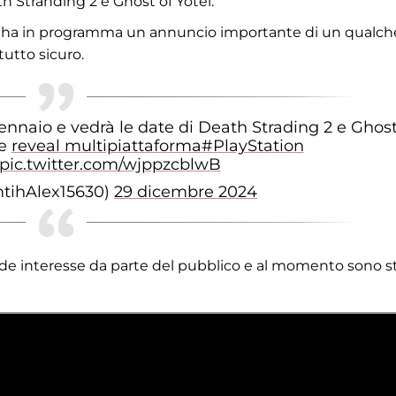
h Stranding 2 e Ghost of Yotei.
y ha in programma un annuncio importante di un qualch
utto sicuro.
 gennaio e vedrà le date di Death Strading 2 e Ghost
de
reveal multipiattaforma#PlayStation
pic.twitter.com/wjppzcblwB
mtihAlex15630)
29 dicembre 2024
de interesse da parte del pubblico e al momento sono st