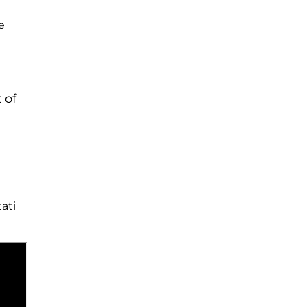
e
 of
ati