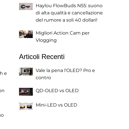
Haylou FlowBuds N55: suono
di alta qualità e cancellazione
del rumore a soli 40 dollari!
Migliori Action Cam per
Vlogging
Articoli Recenti
Vale la pena l'OLED? Pro e
ch e
contro
non
QD-OLED vs OLED
Mini-LED vs OLED
mo