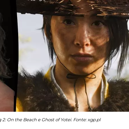
 2: On the Beach e Ghost of Yotei. Fonte: xgp.pl