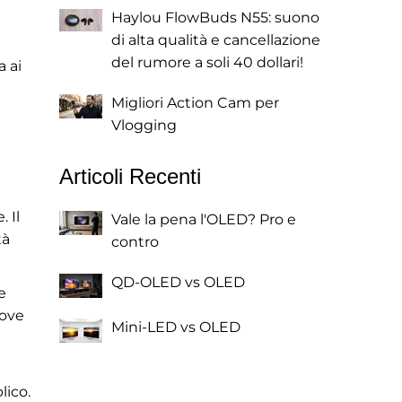
Haylou FlowBuds N55: suono
di alta qualità e cancellazione
del rumore a soli 40 dollari!
 ai
Migliori Action Cam per
Vlogging
Articoli Recenti
 Il
Vale la pena l'OLED? Pro e
tà
contro
QD-OLED vs OLED
e
dove
Mini-LED vs OLED
lico.