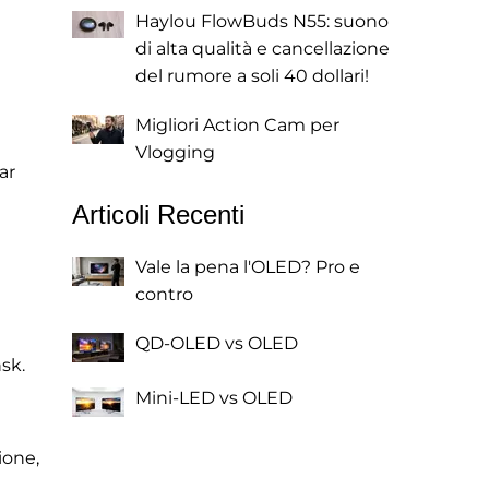
Haylou FlowBuds N55: suono
di alta qualità e cancellazione
del rumore a soli 40 dollari!
Migliori Action Cam per
Vlogging
ar
Articoli Recenti
Vale la pena l'OLED? Pro e
contro
QD-OLED vs OLED
nsk.
Mini-LED vs OLED
ione,