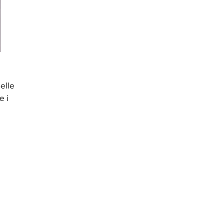
elle
e i