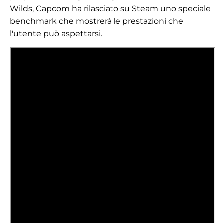
Wilds, Capcom ha
rilasciato
su Steam
uno
speciale
benchmark che mostrerà le prestazioni che
l'utente può aspettarsi.