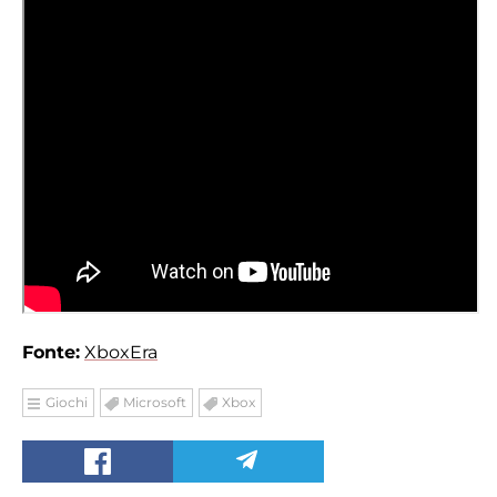
Fonte:
XboxEra
Giochi
Microsoft
Xbox