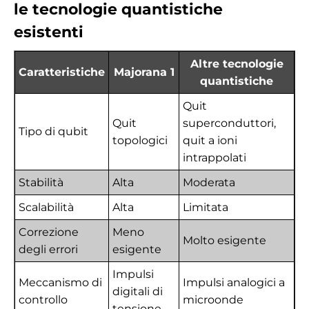
le tecnologie quantistiche
esistenti
Altre tecnologie
Caratteristiche
Majorana 1
quantistiche
Quit
Quit
superconduttori,
Tipo di qubit
topologici
quit a ioni
intrappolati
Stabilità
Alta
Moderata
Scalabilità
Alta
Limitata
Correzione
Meno
Molto esigente
degli errori
esigente
Impulsi
Meccanismo di
Impulsi analogici a
digitali di
controllo
microonde
tensione