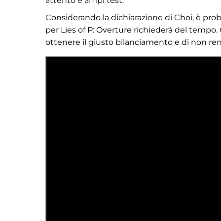
attento e ampi test."
Considerando la dichiarazione di Choi, è pro
per Lies of P: Overture richiederà del tempo. 
ottenere il giusto bilanciamento e di non ren