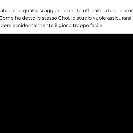
babile che qualsiasi aggiornamento ufficiale di bilancia
Come ha detto lo stesso Choi, lo studio vuole assicurarsi 
dere accidentalmente il gioco troppo facile.