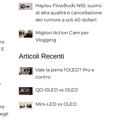
Haylou FlowBuds N55: suono
di alta qualità e cancellazione
del rumore a soli 40 dollari!
Migliori Action Cam per
Vlogging
no
 E
Articoli Recenti
Vale la pena l'OLED? Pro e
contro
,
QD-OLED vs OLED
Mini-LED vs OLED
re
egli