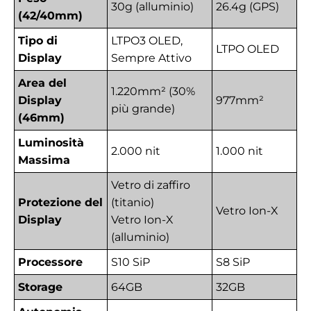
30g (alluminio)
26.4g (GPS)
(42/40mm)
Tipo di
LTPO3 OLED,
LTPO OLED
Display
Sempre Attivo
Area del
1.220mm² (30%
Display
977mm²
più grande)
(46mm)
Luminosità
2.000 nit
1.000 nit
Massima
Vetro di zaffiro
Protezione del
(titanio)
Vetro Ion-X
Display
Vetro Ion-X
(alluminio)
Processore
S10 SiP
S8 SiP
Storage
64GB
32GB