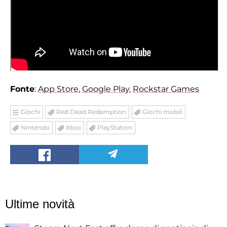
Fonte
:
App Store
,
Google Play
,
Rockstar Games
Giochi
Red Dead Redemption
Giochi mobili
Nintendo
Xbox
PlayStation
Ultime novità