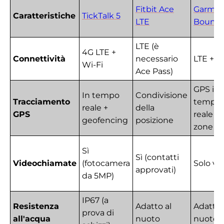
Fitbit Ace
Garmin
Caratteristiche
TickTalk 5
LTE
Bounce
LTE (è
4G LTE +
Connettività
necessario
LTE + W
Wi-Fi
Ace Pass)
GPS in
In tempo
Condivisione
Tracciamento
tempo
reale +
della
GPS
reale +
geofencing
posizione
zone si
Sì
Sì (contatti
Videochiamate
(fotocamera
Solo vo
approvati)
da 5MP)
IP67 (a
Resistenza
Adatto al
Adatto 
prova di
all'acqua
nuoto
nuoto