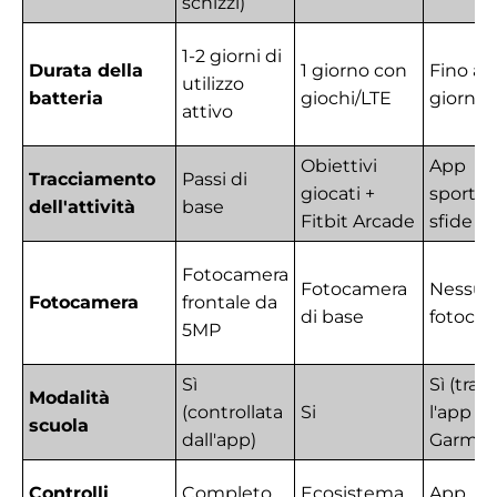
schizzi)
1-2 giorni di
Durata della
1 giorno con
Fino a 2
utilizzo
batteria
giochi/LTE
giorni
attivo
Obiettivi
App
Tracciamento
Passi di
giocati +
sportiv
dell'attività
base
Fitbit Arcade
sfide
Fotocamera
Fotocamera
Nessun
Fotocamera
frontale da
di base
fotoca
5MP
Sì
Sì (tram
Modalità
(controllata
Si
l'app
scuola
dall'app)
Garmin 
Controlli
Completo
Ecosistema
App