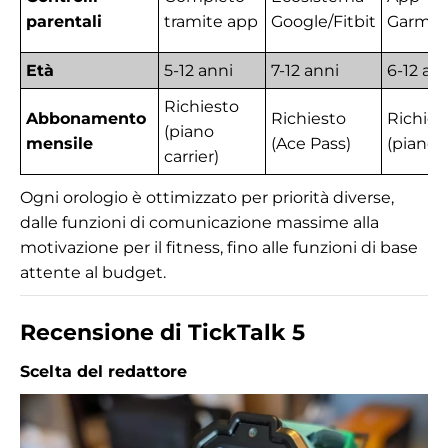
parentali
tramite app
Google/Fitbit
Garmin 
Età
5-12 anni
7-12 anni
6-12 an
Richiesto
Abbonamento
Richiesto
Richies
(piano
mensile
(Ace Pass)
(piano 
carrier)
Ogni orologio è ottimizzato per priorità diverse,
dalle funzioni di comunicazione massime alla
motivazione per il fitness, fino alle funzioni di base
attente al budget.
Recensione di TickTalk 5
Scelta del redattore