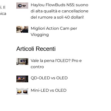
Haylou FlowBuds N55: suono
 Il
di alta qualità e cancellazione
ica
del rumore a soli 40 dollari!
Migliori Action Cam per
Vlogging
Articoli Recenti
Vale la pena l'OLED? Pro e
contro
QD-OLED vs OLED
Mini-LED vs OLED