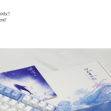
lody?
era?