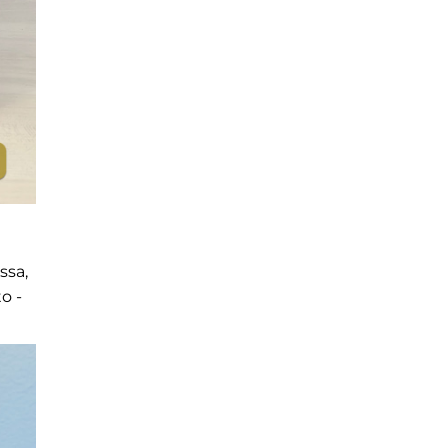
ssa,
o -