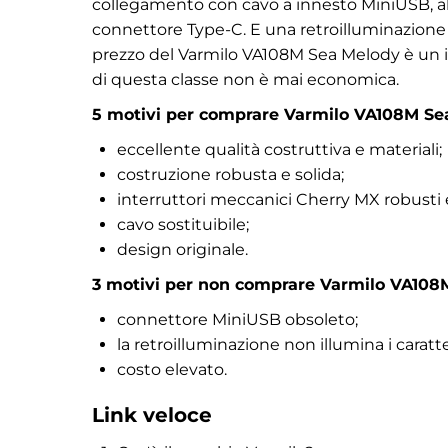
collegamento con cavo a innesto MiniUSB, al 
connettore Type-C. E una retroilluminazione de
prezzo del Varmilo VA108M Sea Melody è un 
di questa classe non è mai economica.
5
motivi per comprare Varmilo VA108M Se
eccellente qualità costruttiva e materiali;
costruzione robusta e solida;
interruttori meccanici Cherry MX robusti 
cavo sostituibile;
design originale.
3
motivi per non comprare Varmilo VA108
connettore MiniUSB obsoleto;
la retroilluminazione non illumina i caratter
costo elevato.
Link veloce