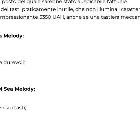
posto del quale sarebbe stato auspicabile l'attuale
i tasti praticamente inutile, che non illumina i caratteri.
impressionante 5350 UAH, anche se una tastiera meccan
a Melody:
e durevoli;
M Sea Melody:
i sui tasti;