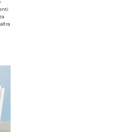
e
enti
za
altra