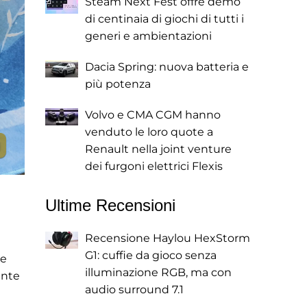
Steam Next Fest offre demo
di centinaia di giochi di tutti i
generi e ambientazioni
Dacia Spring: nuova batteria e
più potenza
Volvo e CMA CGM hanno
venduto le loro quote a
Renault nella joint venture
dei furgoni elettrici Flexis
Ultime Recensioni
Recensione Haylou HexStorm
G1: cuffie da gioco senza
le
illuminazione RGB, ma con
ante
audio surround 7.1