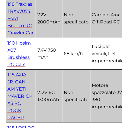
1:18 Traxxas
TRX97074
7,2V
Non
Camion 4x4
Ford
2000mAh
specificato
Off-Road RC
Bronco RC
Crawler Car
1:10 Hosim
Luci per
‎X07
7.4V 750
68 km/h
veicoli, IP4
Brushless
mAh
impermeabile
RC Cars
1:18 AXIAL
JR. CAN-
Motore
AM YETI
7. 2V 6C
Non
spazzolato 37T
MAVERICK
1300mAh
specificato
380
X3 RC
impermeabile
ROCK
RACER
1:18 LOSI RC