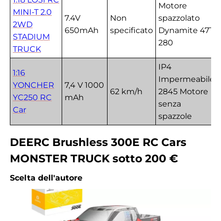
Motore
MINI-T 2.0
7.4V
Non
spazzolato
2WD
650mAh
specificato
Dynamite 47T
STADIUM
280
TRUCK
IP4
1:16
Impermeabile,
YONCHER
7,4 V 1000
62 km/h
2845 Motore
YC250 RC
mAh
senza
Car
spazzole
DEERC Brushless 300E RC Cars
MONSTER TRUCK sotto 200 €
Scelta dell'autore