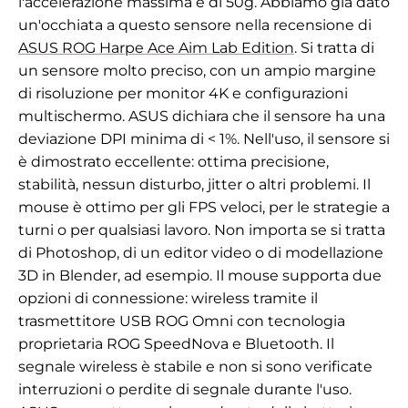
l'accelerazione massima è di 50g. Abbiamo già dato
un'occhiata a questo sensore nella recensione di
ASUS ROG Harpe Ace Aim Lab Edition
. Si tratta di
un sensore molto preciso, con un ampio margine
di risoluzione per monitor 4K e configurazioni
multischermo. ASUS dichiara che il sensore ha una
deviazione DPI minima di < 1%. Nell'uso, il sensore si
è dimostrato eccellente: ottima precisione,
stabilità, nessun disturbo, jitter o altri problemi. Il
mouse è ottimo per gli FPS veloci, per le strategie a
turni o per qualsiasi lavoro. Non importa se si tratta
di Photoshop, di un editor video o di modellazione
3D in Blender, ad esempio. Il mouse supporta due
opzioni di connessione: wireless tramite il
trasmettitore USB ROG Omni con tecnologia
proprietaria ROG SpeedNova e Bluetooth. Il
segnale wireless è stabile e non si sono verificate
interruzioni o perdite di segnale durante l'uso.