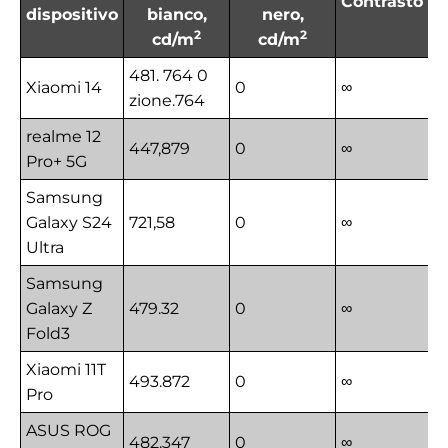
Contrasto
dispositivo
bianco,
nero,
2
2
cd/m
cd/m
481. 764 0
Xiaomi 14
0
∞
zione.764
realme 12
447,879
0
∞
Pro+ 5G
Samsung
Galaxy S24
721,58
0
∞
Ultra
Samsung
Galaxy Z
479.32
0
∞
Fold3
Xiaomi 11T
493.872
0
∞
Pro
ASUS ROG
482.347
0
∞