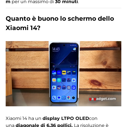
m
per un massimo di
30 minuti
.
Quanto è buono lo schermo dello
Xiaomi 14?
Xiaomi 14 ha un
display LTPO OLED
con
una
diagonale di 6,36 pollici.
La risoluzione è