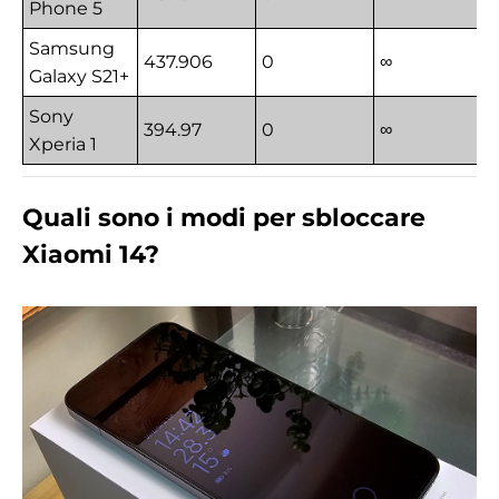
Phone 5
Samsung
437.906
0
∞
Galaxy S21+
Sony
394.97
0
∞
Xperia 1
Quali sono i modi per sbloccare
Xiaomi 14?