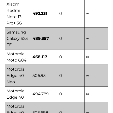
Xiaomi
Redmi
492.231
0
∞
Note 13
Pro+ 5G
Samsung
Galaxy S23
489.357
0
∞
FE
Motorola
468.117
0
∞
Moto G84
Motorola
Edge 40
506.93
0
∞
Neo
Motorola
494.789
0
∞
Edge 40
Motorola
Edge 40
505.698
0
∞