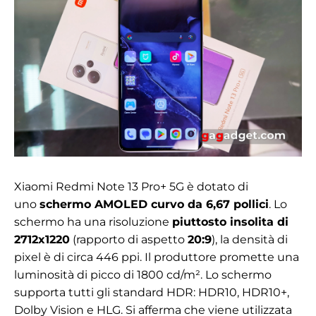
Xiaomi Redmi Note 13 Pro+ 5G è dotato di
uno
schermo AMOLED curvo da 6,67 pollici
. Lo
schermo ha una risoluzione
piuttosto insolita di
2712x1220
(rapporto di aspetto
20:9
), la densità di
pixel è di circa
446 ppi. Il produttore promette una
luminosità di picco di 1800 cd/m². Lo schermo
supporta tutti gli standard HDR: HDR10, HDR10+,
Dolby Vision e HLG.
Si afferma che viene utilizzata