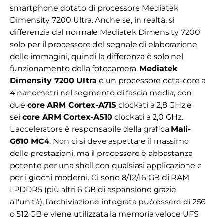
smartphone dotato di processore Mediatek
Dimensity 7200 Ultra. Anche se, in realtà, si
differenzia dal normale Mediatek Dimensity 7200
solo per il processore del segnale di elaborazione
delle immagini, quindi la differenza è solo nel
funzionamento della fotocamera.
Mediatek
Dimensity 7200 Ultra
è un processore octa-core a
4 nanometri nel segmento di fascia media, con
due
core ARM Cortex-A715
clockati a 2,8 GHz e
sei
core ARM Cortex-A510
clockati a 2,0 GHz.
L'acceleratore è responsabile della grafica
Mali-
G610 MC4
. Non ci si deve aspettare il massimo
delle prestazioni, ma il processore è abbastanza
potente per una shell con qualsiasi applicazione e
per i giochi moderni. Ci sono 8/12/16 GB di RAM
LPDDR5 (più altri 6 GB di espansione grazie
all'unità), l'archiviazione integrata può essere di 256
o 512 GB e viene utilizzata la memoria veloce UFS