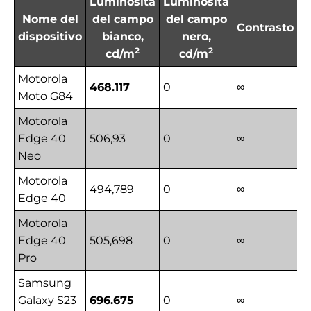
Luminosità
Luminosità
Nome del
del campo
del campo
Contrasto
dispositivo
bianco,
nero,
2
2
cd/m
cd/m
Motorola
468.117
0
∞
Moto G84
Motorola
Edge 40
506,93
0
∞
Neo
Motorola
494,789
0
∞
Edge 40
Motorola
Edge 40
505,698
0
∞
Pro
Samsung
Galaxy S23
696.675
0
∞