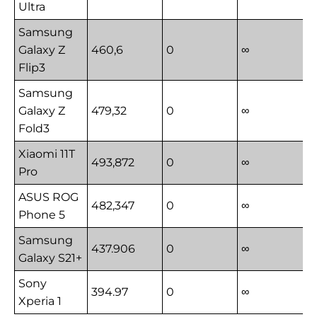
Ultra
Samsung
Galaxy Z
460,6
0
∞
Flip3
Samsung
Galaxy Z
479,32
0
∞
Fold3
Xiaomi 11T
493,872
0
∞
Pro
ASUS ROG
482,347
0
∞
Phone 5
Samsung
437.906
0
∞
Galaxy S21+
Sony
394.97
0
∞
Xperia 1