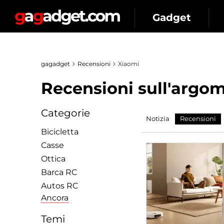
Gadget
gagadget
Recensioni
Xiaomi
Recensioni sull'argome
Categorie
Notizia
Recensioni
Bicicletta
Сasse
Ottica
Barca RC
Autos RC
Ancora
Temi