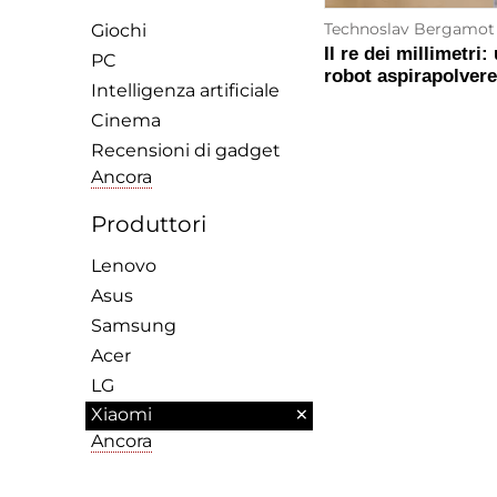
Technoslav Bergamot
Giochi
Il re dei millimetri
PC
robot aspirapolver
Intelligenza artificiale
Cinema
Recensioni di gadget
Ancora
Produttori
Lenovo
Asus
Samsung
Acer
LG
×
Xiaomi
Ancora