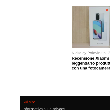
Nickolay Polovinkin
2
Recensione Xiaomi 
leggendario produtt
con una fotocamera
Sul sito
Informativa sulla privacy