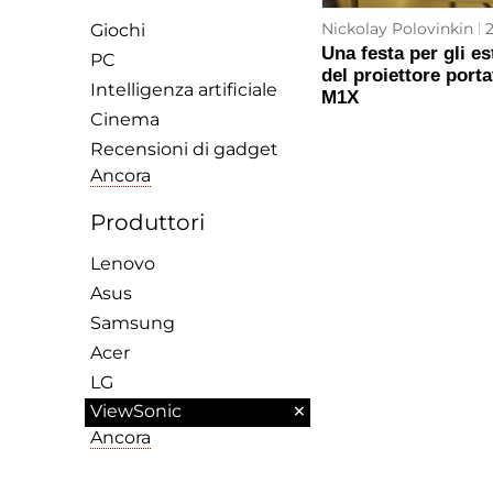
Nickolay Polovinkin
2
Giochi
Una festa per gli e
PC
del proiettore port
Intelligenza artificiale
M1X
Cinema
Recensioni di gadget
Ancora
Produttori
Lenovo
Asus
Samsung
Acer
LG
×
ViewSonic
Ancora