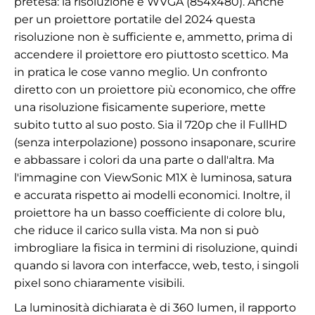
pretesa: la risoluzione è WVGA (854x480). Anche
per un proiettore portatile del 2024 questa
risoluzione non è sufficiente e, ammetto, prima di
accendere il proiettore ero piuttosto scettico. Ma
in pratica le cose vanno meglio. Un confronto
diretto con un proiettore più economico, che offre
una risoluzione fisicamente superiore, mette
subito tutto al suo posto. Sia il 720p che il FullHD
(senza interpolazione) possono insaponare, scurire
e abbassare i colori da una parte o dall'altra. Ma
l'immagine con ViewSonic M1X è luminosa, satura
e accurata rispetto ai modelli economici. Inoltre, il
proiettore ha un basso coefficiente di colore blu,
che riduce il carico sulla vista. Ma non si può
imbrogliare la fisica in termini di risoluzione, quindi
quando si lavora con interfacce, web, testo, i singoli
pixel sono chiaramente visibili.
La luminosità dichiarata è di 360 lumen, il rapporto