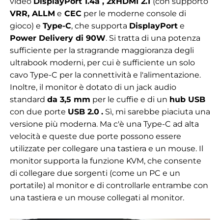
video
DisplayPort 1.4a
, 2xHDMI 2.1
(con supporto
VRR, ALLM
e
CEC
per le moderne console di
gioco) e
Type-C
, che supporta
DisplayPort
e
Power Delivery di 90W
. Si tratta di una potenza
sufficiente per la stragrande maggioranza degli
ultrabook moderni, per cui è sufficiente un solo
cavo Type-C per la connettività e l'alimentazione.
Inoltre, il monitor è dotato di un jack audio
standard
da 3,5 mm
per le cuffie e di un
hub USB
con due porte
USB 2.0
.
Sì, mi sarebbe piaciuta una
versione più moderna. Ma c'è una Type-C ad alta
velocità e queste due porte possono essere
utilizzate per collegare una tastiera e un mouse. Il
monitor supporta la funzione KVM, che consente
di collegare due sorgenti (come un PC e un
portatile) al monitor e di controllarle entrambe con
una tastiera e un mouse collegati al monitor.