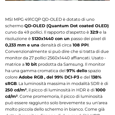
MSI MPG 491CQP QD-OLED è dotato di uno
schermo
QD-OLED (Quantum Dot coated OLED)
curvo da 49 pollici. Il rapporto d'aspetto è
32:9
e la
risoluzione è
5120x1440 con un
passo dei pixel di
0,233 mm e una
densità di circa
108 PPI
.
Convenzionalmente si può dire che si tratta di due
monitor da 27 pollici 2560x1440 affiancati. Usato -
matrice a
10 bit
prodotta da Samsung. Il monitor
ha una gamma cromatica del
97% dello
spazio
colore
Adobe RGB
, del 99% DCI-P3
e del
138%
sRGB
. La luminosità massima in modalità SDR è di
250 cd/m²
, il picco di luminosità in HDR è di
1000
cd/m²
. Come promemoria, il picco di luminosità
può essere raggiunto solo brevemente su un'area
molto piccola dello schermo in bianco. Come già