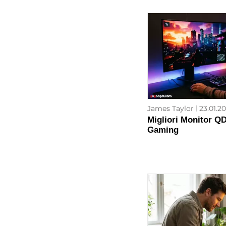
James Taylor
23.01.20
Migliori Monitor Q
Gaming