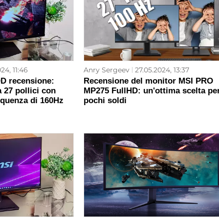
24, 11:46
Anry Sergeev
27.05.2024, 13:37
D recensione:
Recensione del monitor MSI PRO
 27 pollici con
MP275 FullHD: un'ottima scelta pe
equenza di 160Hz
pochi soldi