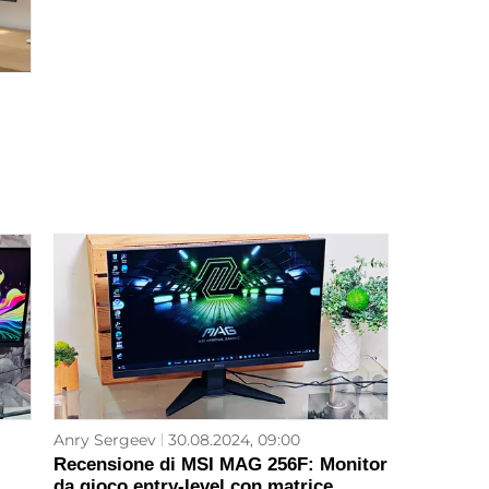
Anry Sergeev
30.08.2024, 09:00
Recensione di MSI MAG 256F: Monitor
da gioco entry-level con matrice