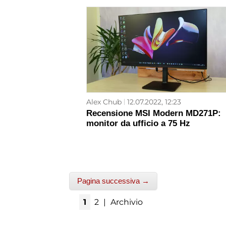
Alex Chub
12.07.2022, 12:23
Recensione MSI Modern MD271P:
monitor da ufficio a 75 Hz
Pagina successiva →
1
2
|
Archivio