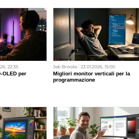
26, 22:35
Jeb Brooks
23.01.2026, 15:00
D-OLED per
Migliori monitor verticali per la
programmazione