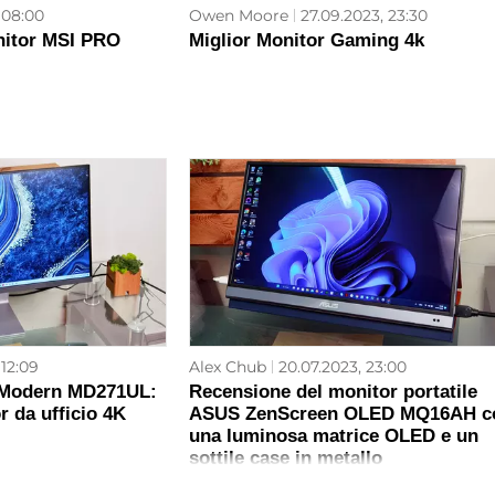
 08:00
Owen Moore
27.09.2023, 23:30
nitor MSI PRO
Miglior Monitor Gaming 4k
 12:09
Alex Chub
20.07.2023, 23:00
 Modern MD271UL:
Recensione del monitor portatile
 da ufficio 4K
ASUS ZenScreen OLED MQ16AH c
una luminosa matrice OLED e un
sottile case in metallo