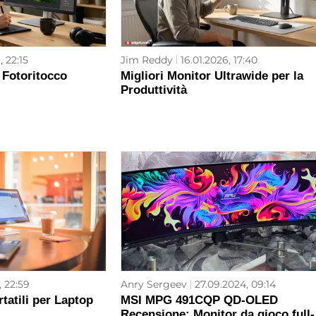
, 22:15
Jim Reddy
16.01.2026, 17:40
 Fotoritocco
Migliori Monitor Ultrawide per la
Produttività
, 22:59
Anry Sergeev
27.09.2024, 09:14
tatili per Laptop
MSI MPG 491CQP QD-OLED
Recensione: Monitor da gioco full-