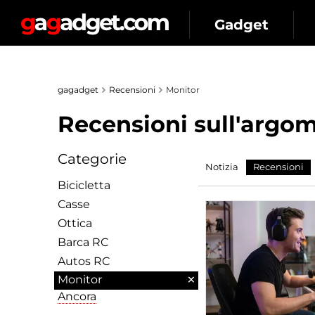
Gadget
gagadget
Recensioni
Monitor
Recensioni sull'argome
Categorie
Notizia
Recensioni
Bicicletta
Сasse
Ottica
Barca RC
Autos RC
×
Monitor
Ancora