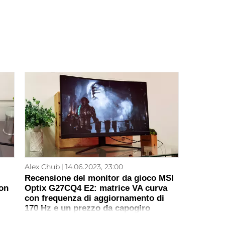
Alex Chub
14.06.2023, 23:00
Recensione del monitor da gioco MSI
on
Optix G27CQ4 E2: matrice VA curva
con frequenza di aggiornamento di
170 Hz e un prezzo da capogiro