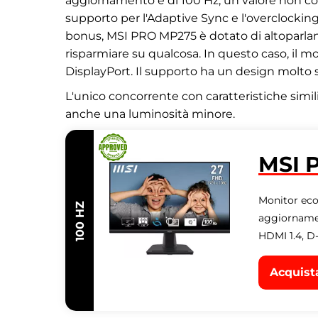
aggiornamento è di 100 Hz, un valore non co
supporto per l'Adaptive Sync e l'overclocking
bonus, MSI PRO MP275 è dotato di altoparlan
risparmiare su qualcosa. In questo caso, il 
DisplayPort. Il supporto ha un design molto s
L'unico concorrente con caratteristiche simil
anche una luminosità minore.
MSI 
Monitor eco
100 HZ
aggiornamen
HDMI 1.4, D-
Acquist