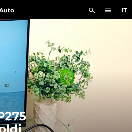
Auto
IT
P275
oldi