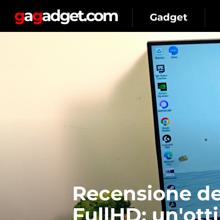
Gadget
Recensione d
FullHD: un'ott