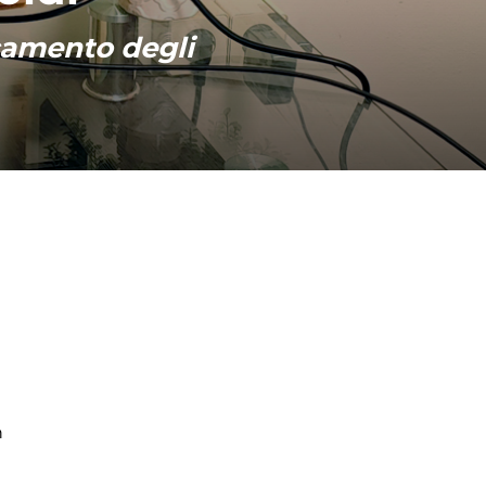
camento degli
n