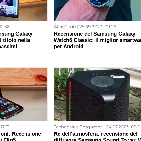
12:38
Alex Chub
25.09.2023, 09:26
msung Galaxy
Recensione del Samsung Galaxy
 titolo nella
Watch6 Classic: il miglior smartw
massimi
per Android
17:31
Technoslav Bergamot
04.07.2023, 08:0
ioni: Recensione
Re dell'atmosfera: recensione del
 Flip5
diffusore Samsung Sound Tower 