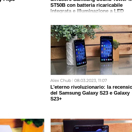
ST50B con batteria ricaricabile
integrata e illuminazione a LED
Alex Chub
08.03.2023, 11:07
L'eterno rivoluzionario: la recensi
del Samsung Galaxy S23 e Galaxy
S23+