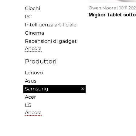
Owen Moore
10.11.20
Giochi
Miglior Tablet sotto
PC
Intelligenza artificiale
Cinema
Recensioni di gadget
Ancora
Produttori
Lenovo
Asus
×
Samsung
Acer
LG
Ancora