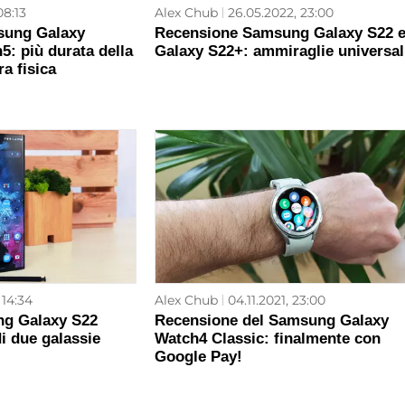
08:13
Alex Chub
26.05.2022, 23:00
sung Galaxy
Recensione Samsung Galaxy S22 
: più durata della
Galaxy S22+: ammiraglie universal
a fisica
 14:34
Alex Chub
04.11.2021, 23:00
g Galaxy S22
Recensione del Samsung Galaxy
di due galassie
Watch4 Classic: finalmente con
Google Pay!