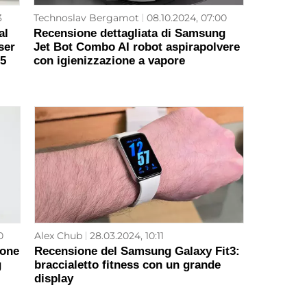
3
Technoslav Bergamot
08.10.2024, 07:00
al
Recensione dettagliata di Samsung
ser
Jet Bot Combo AI robot aspirapolvere
 5
con igienizzazione a vapore
0
Alex Chub
28.03.2024, 10:11
ione
Recensione del Samsung Galaxy Fit3:
g
braccialetto fitness con un grande
display