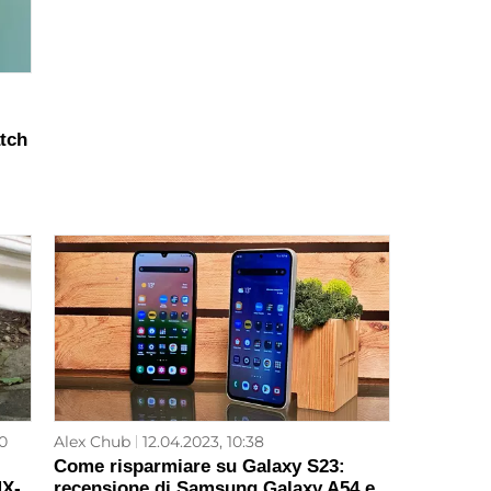
atch
0
Alex Chub
12.04.2023, 10:38
Come risparmiare su Galaxy S23:
MX-
recensione di Samsung Galaxy A54 e