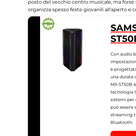
posto del vecchio centro musicale, ma forse 
organizza spesso feste giovanili all'aperto e 
SAMS
ST50
Con audio bi
impostazioni
è progettat
una durata d
MX-ST50B è r
tecnologia G
sistemi per 
può essere s
streaming t
Bluetooth.