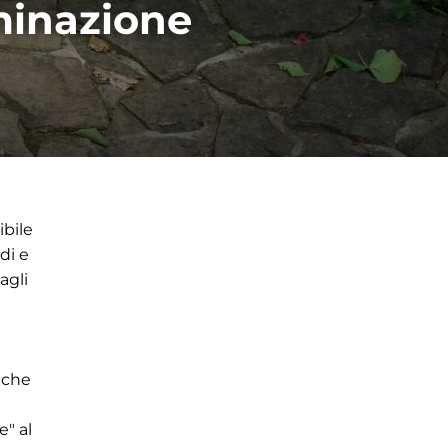
uminazione
ibile
di e
agli
 che
e" al