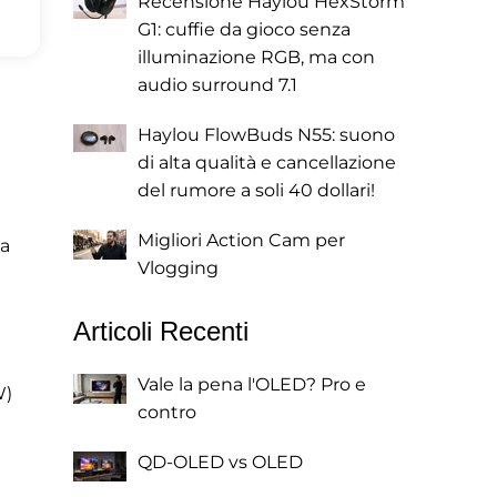
Recensione Haylou HexStorm
G1: cuffie da gioco senza
illuminazione RGB, ma con
audio surround 7.1
Haylou FlowBuds N55: suono
di alta qualità e cancellazione
del rumore a soli 40 dollari!
Migliori Action Cam per
la
Vlogging
Articoli Recenti
Vale la pena l'OLED? Pro e
W)
contro
QD-OLED vs OLED