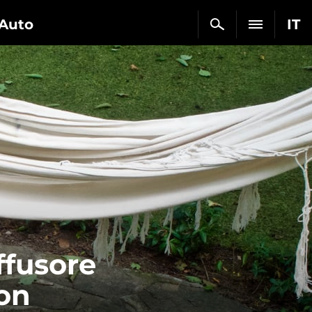
Auto
IT
ffusore
on