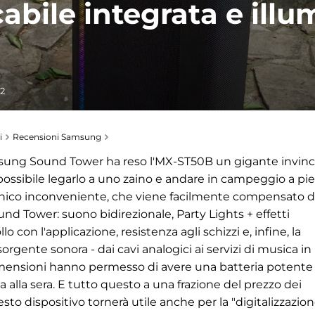
cabile integrata e ill
52
i
Recensioni Samsung
amsung Sound Tower ha reso l'MX-ST50B un gigante invinc
possibile legarlo a uno zaino e andare in campeggio a pie
unico inconveniente, che viene facilmente compensato d
ound Tower: suono bidirezionale, Party Lights + effetti
llo con l'applicazione, resistenza agli schizzi e, infine, la
 sorgente sonora - dai cavi analogici ai servizi di musica in
 dimensioni hanno permesso di avere una batteria potente
a alla sera. E tutto questo a una frazione del prezzo dei
esto dispositivo tornerà utile anche per la "digitalizzazion