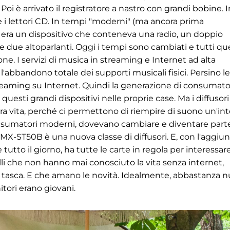
i è arrivato il registratore a nastro con grandi bobine. I
e e i lettori CD. In tempi "moderni" (ma ancora prima
e era un dispositivo che conteneva una radio, un doppio
 e due altoparlanti. Oggi i tempi sono cambiati e tutti qu
one. I servizi di musica in streaming e Internet ad alta
'abbandono totale dei supporti musicali fisici. Persino le
treaming su Internet. Quindi la generazione di consumator
esti grandi dispositivi nelle proprie case. Ma i diffusori
a vita, perché ci permettono di riempire di suono un'int
onsumatori moderni, dovevano cambiare e diventare part
 MX-ST50B è una nuova classe di diffusori. E, con l'aggiu
tto il giorno, ha tutte le carte in regola per interessar
i che non hanno mai conosciuto la vita senza internet,
n tasca. E che amano le novità. Idealmente, abbastanza 
ori erano giovani.