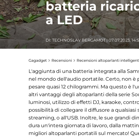
batteria ricari
a LED
DI:
TECHNOSLAV BERGAMOT
| 07.07.2023, 14:
Gagadget
Recensioni
Recensioni altoparlanti intelligent
L'aggiunta di una batteria integrata alla S
nel mondo dell'audio portatile. Certo, non è 
pesare quasi 12 chilogrammi. Ma questo è l'
altri vantaggi degli altoparlanti della serie S
luminosi, utilizzo di effetti DJ, karaoke, contro
possibilità di collegare il diffusore a qualsiasi
streaming, o all'USB. Inoltre, le sue grandi
dura un'intera giornata di lavoro, dalla mattin
migliori altoparlanti portatili sul mercato! Qu