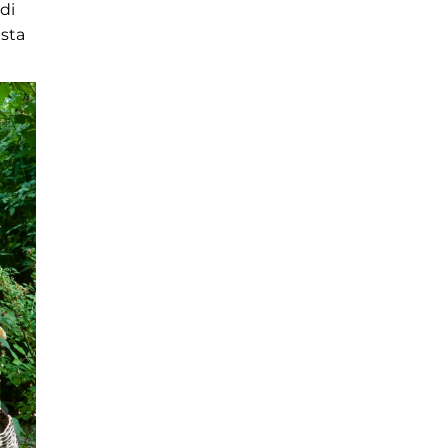
di
esta