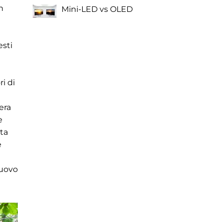
n
Mini-LED vs OLED
esti
i di
era
e
nta
e
nuovo