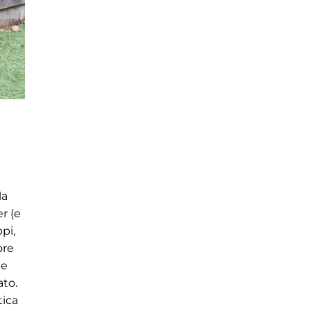
la
r (e
pi,
ore
le
ato.
tica