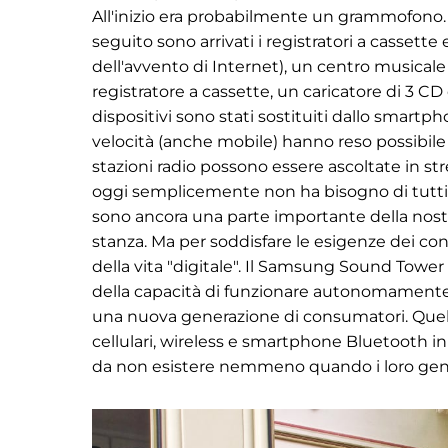
All'inizio era probabilmente un grammofono. Po
seguito sono arrivati i registratori a cassett
dell'avvento di Internet), un centro musical
registratore a cassette, un caricatore di 3 CD
dispositivi sono stati sostituiti dallo smartph
velocità (anche mobile) hanno reso possibile l
stazioni radio possono essere ascoltate in s
oggi semplicemente non ha bisogno di tutti qu
sono ancora una parte importante della nostr
stanza. Ma per soddisfare le esigenze dei c
della vita "digitale". Il Samsung Sound Tower
della capacità di funzionare autonomamente tu
una nuova generazione di consumatori. Quell
cellulari, wireless e smartphone Bluetooth i
da non esistere nemmeno quando i loro genit