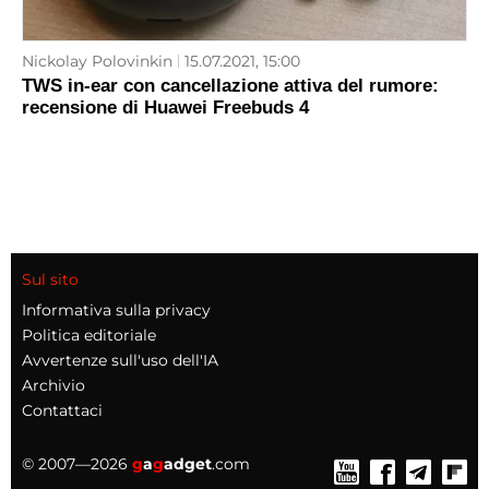
Nickolay Polovinkin
15.07.2021, 15:00
TWS in-ear con cancellazione attiva del rumore:
recensione di Huawei Freebuds 4
Sul sito
Informativa sulla privacy
Politica editoriale
Avvertenze sull'uso dell'IA
Archivio
Contattaci
© 2007—2026
g
a
g
adget
.com