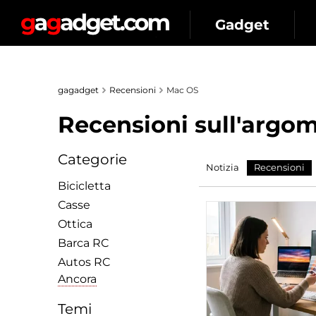
Gadget
gagadget
Recensioni
Mac OS
Recensioni sull'argom
Categorie
Notizia
Recensioni
Bicicletta
Сasse
Ottica
Barca RC
Autos RC
Ancora
Temi