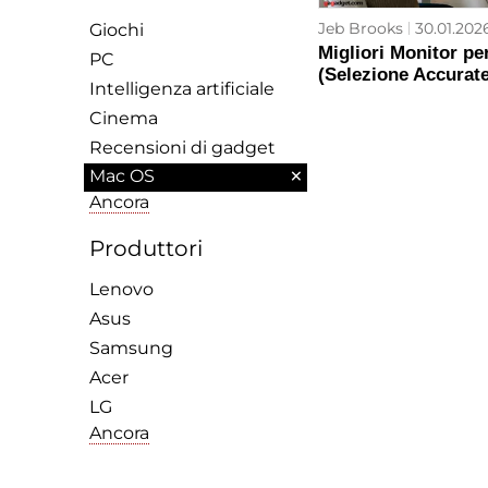
Jeb Brooks
30.01.2026
Giochi
Migliori Monitor p
PC
(Selezione Accurat
Intelligenza artificiale
Cinema
Recensioni di gadget
×
Mac OS
Ancora
Produttori
Lenovo
Asus
Samsung
Acer
LG
Ancora