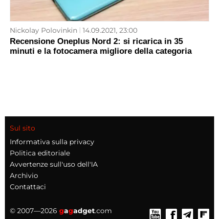
Nickolay Polovinkin
14.09.2021, 23:00
Recensione Oneplus Nord 2: si ricarica in 35
minuti e la fotocamera migliore della categoria
Sul sito
Informativa sulla privacy
Politica editoriale
Avvertenze sull'uso dell'IA
Archivio
Contattaci
© 2007—2026
g
a
g
adget
.com