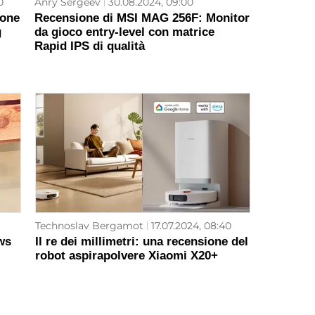
0
Anry Sergeev
30.08.2024, 09:00
ione
Recensione di MSI MAG 256F: Monitor
g
da gioco entry-level con matrice
Rapid IPS di qualità
Technoslav Bergamot
17.07.2024, 08:40
ws
Il re dei millimetri: una recensione del
robot aspirapolvere Xiaomi X20+