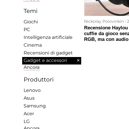
Temi
Nickolay Polovinkin
2
Giochi
Recensione Haylou
PC
cuffie da gioco sen
Intelligenza artificiale
RGB, ma con audio 
Cinema
Recensioni di gadget
×
Gadget e accessori
Ancora
Produttori
Lenovo
Asus
Samsung
Acer
LG
Ancora