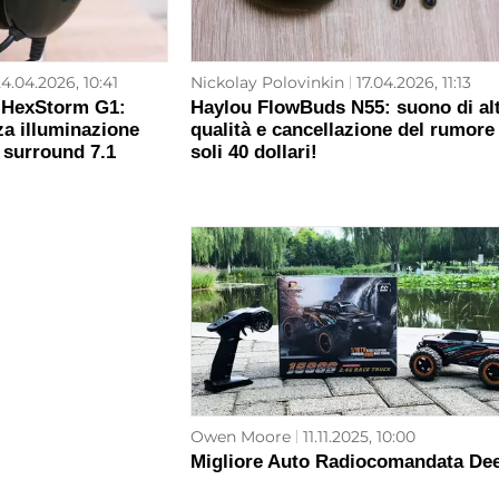
4.04.2026, 10:41
Nickolay Polovinkin
17.04.2026, 11:13
 HexStorm G1:
Haylou FlowBuds N55: suono di al
za illuminazione
qualità e cancellazione del rumore
surround 7.1
soli 40 dollari!
Owen Moore
11.11.2025, 10:00
Migliore Auto Radiocomandata De