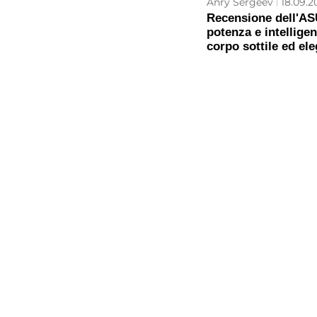
Anry Sergeev
18.09.20
Recensione dell'AS
potenza e intelligen
corpo sottile ed el