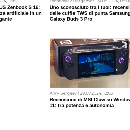
24, 17:15
Technoslav Bergamot
31.08.2024, 08:0
US Zenbook S 16:
Uno sconosciuto tra i tuoi: recens
za artificiale in un
delle cuffie TWS di punta Samsun
egante
Galaxy Buds 3 Pro
Anry Sergeev
29.07.2024, 12:05
Recensione di MSI Claw su Windo
11: tra potenza e autonomia