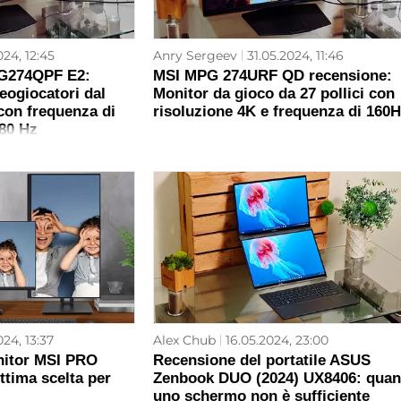
024, 12:45
Anry Sergeev
31.05.2024, 11:46
 G274QPF E2:
MSI MPG 274URF QD recensione:
eogiocatori dal
Monitor da gioco da 27 pollici con
con frequenza di
risoluzione 4K e frequenza di 160
80 Hz
024, 13:37
Alex Chub
16.05.2024, 23:00
nitor MSI PRO
Recensione del portatile ASUS
ttima scelta per
Zenbook DUO (2024) UX8406: qua
uno schermo non è sufficiente