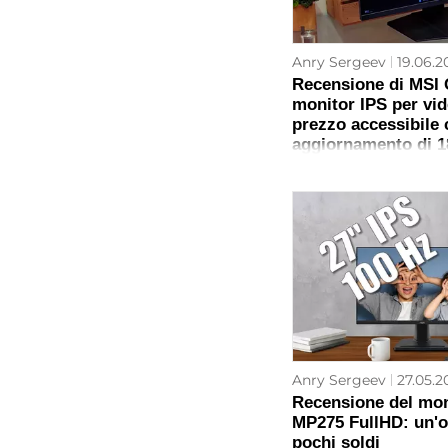
Anry Sergeev
19.06.2
Recensione di MSI
monitor IPS per vid
prezzo accessibile 
aggiornamento di 1
Anry Sergeev
27.05.2
Recensione del mo
MP275 FullHD: un'o
pochi soldi