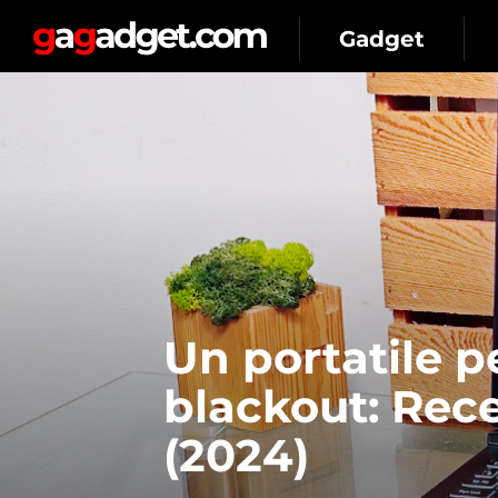
Gadget
Un portatile p
blackout: Rec
(2024)