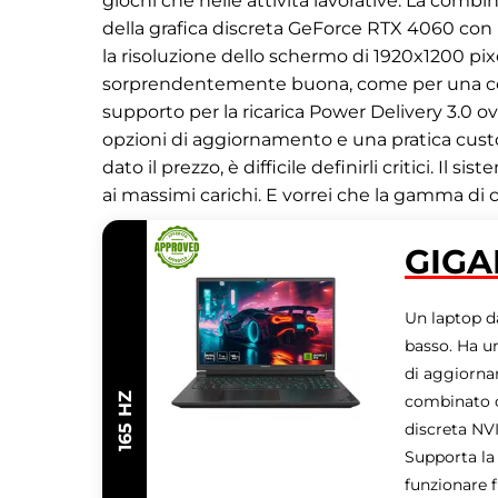
giochi che nelle attività lavorative. La combi
della grafica discreta GeForce RTX 4060 con 
la risoluzione dello schermo di 1920x1200 pix
sorprendentemente buona, come per una conf
supporto per la ricarica Power Delivery 3.0 ov
opzioni di aggiornamento e una pratica custo
dato il prezzo, è difficile definirli critici. 
ai massimi carichi. E vorrei che la gamma di 
GIGA
Un laptop da
basso. Ha u
di aggiornam
165 HZ
combinato c
discreta NV
Supporta la
funzionare fi