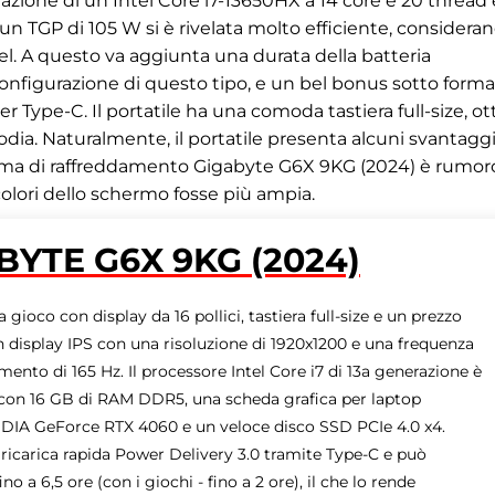
nazione di un Intel Core i7-13650HX a 14 core e 20 thread 
un TGP di 105 W si è rivelata molto efficiente, considera
el. A questo va aggiunta una durata della batteria
igurazione di questo tipo, e un bel bonus sotto forma
er Type-C. Il portatile ha una comoda tastiera full-size, o
dia. Naturalmente, il portatile presenta alcuni svantaggi
Il sistema di raffreddamento Gigabyte G6X 9KG (2024) è rumo
colori dello schermo fosse più ampia.
BYTE G6X 9KG (2024)
 gioco con display da 16 pollici, tastiera full-size e un prezzo
n display IPS con una risoluzione di 1920x1200 e una frequenza
ento di 165 Hz. Il processore Intel Core i7 di 13a generazione è
on 16 GB di RAM DDR5, una scheda grafica per laptop
IDIA GeForce RTX 4060 e un veloce disco SSD PCIe 4.0 x4.
 ricarica rapida Power Delivery 3.0 tramite Type-C e può
no a 6,5 ​​ore (con i giochi - fino a 2 ore), il che lo rende