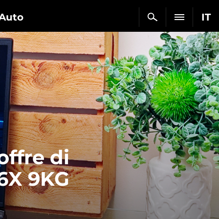
Auto
IT
offre di
G6X 9KG