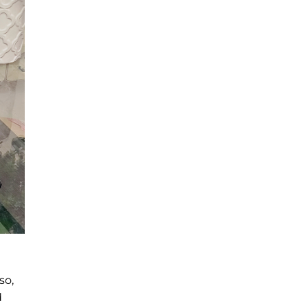
so,
d