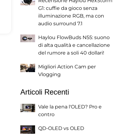
Recensione Haylou HexStorm
G1: cuffie da gioco senza
illuminazione RGB, ma con
audio surround 7.1
Haylou FlowBuds N55: suono
di alta qualità e cancellazione
del rumore a soli 40 dollari!
Migliori Action Cam per
Vlogging
Articoli Recenti
Vale la pena l'OLED? Pro e
contro
QD-OLED vs OLED