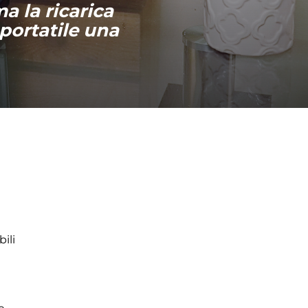
a la ricarica
portatile una
ili