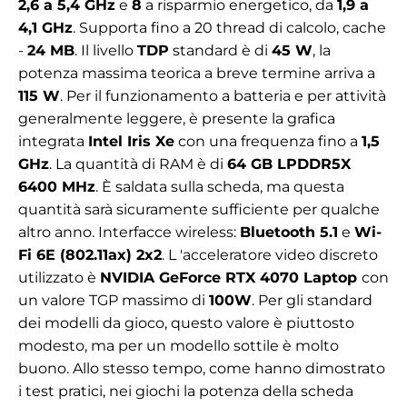
2,6 a 5,4 GHz
e
8
a risparmio energetico, da
1,9 a
4,1 GHz
. Supporta fino a 20 thread di calcolo, cache
-
24 MB
. Il livello
TDP
standard è di
45 W
, la
potenza massima teorica a breve termine arriva a
115 W
. Per il funzionamento a batteria e per attività
generalmente leggere, è presente la grafica
integrata
Intel Iris Xe
con una frequenza fino a
1,5
GHz
. La quantità di RAM è di
64 GB LPDDR5X
6400 MHz
. È saldata sulla scheda, ma questa
quantità sarà sicuramente sufficiente per qualche
altro anno. Interfacce wireless:
Bluetooth 5.1
e
Wi-
Fi 6E (802.11ax) 2x2
.
L
'acceleratore video discreto
utilizzato è
NVIDIA GeForce RTX 4070 Laptop
con
un valore TGP massimo di
100W
. Per gli standard
dei modelli da gioco, questo valore è piuttosto
modesto, ma per un modello sottile è molto
buono. Allo stesso tempo, come hanno dimostrato
i test pratici, nei giochi la potenza della scheda