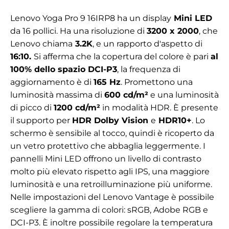
Lenovo Yoga Pro 9 16IRP8 ha un display
Mini LED
da 16 pollici. Ha una risoluzione di
3200 x 2000
, che
Lenovo chiama
3.2K
, e un rapporto d'aspetto di
16:10.
Si afferma che la copertura del colore è pari
al
100% dello spazio DCI-P3
, la frequenza di
aggiornamento è di
165 Hz
. Promettono una
luminosità massima di
600 cd/m²
e una luminosità
di picco di
1200 cd/m²
in modalità HDR. È presente
il supporto per
HDR Dolby Vision
e
HDR10+
. Lo
schermo è sensibile al tocco, quindi è ricoperto da
un vetro protettivo che abbaglia leggermente. I
pannelli Mini LED offrono un livello di contrasto
molto più elevato rispetto agli IPS, una maggiore
luminosità e una retroilluminazione più uniforme.
Nelle impostazioni del Lenovo Vantage è possibile
scegliere la gamma di colori: sRGB, Adobe RGB e
DCI-P3. È inoltre possibile regolare la temperatura