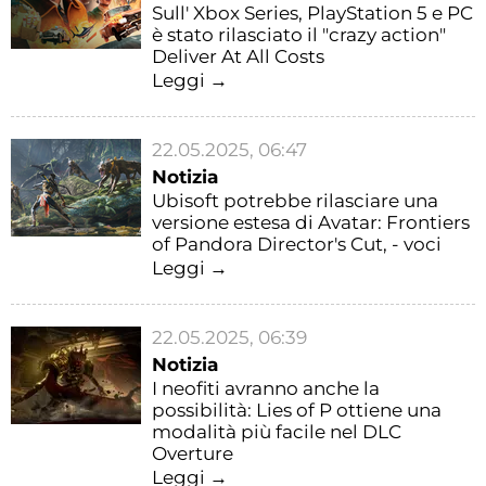
Sull' Xbox Series, PlayStation 5 e PC
è stato rilasciato il "crazy action"
Deliver At All Costs
Leggi →
22.05.2025, 06:47
Notizia
Ubisoft potrebbe rilasciare una
versione estesa di Avatar: Frontiers
of Pandora Director's Cut, - voci
Leggi →
22.05.2025, 06:39
Notizia
I neofiti avranno anche la
possibilità: Lies of P ottiene una
modalità più facile nel DLC
Overture
Leggi →