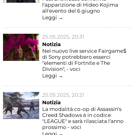
l'apparizione di Hideo Kojima
all'evento del 6 giugno
Leggi →
25.05.2025, 20:31
Notizia
Nel nuovo live service Fairgame$
di Sony potrebbero esserci
"elementi di Fortnite e The
Division", - voci
Leggi →
25.05.2025, 20:21
Notizia
La modalità co-op di Assassin's
Creed Shadows è in codice
"LEAGUE" e sarà rilasciata l'anno
prossimo - voci
Leggi →