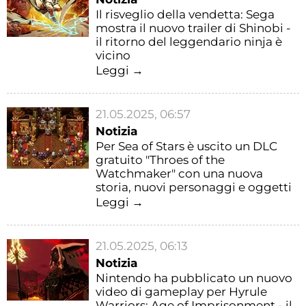
Il risveglio della vendetta: Sega
mostra il nuovo trailer di Shinobi -
il ritorno del leggendario ninja è
vicino
Leggi →
21.05.2025, 06:57
Notizia
Per Sea of Stars è uscito un DLC
gratuito "Throes of the
Watchmaker" con una nuova
storia, nuovi personaggi e oggetti
Leggi →
21.05.2025, 06:13
Notizia
Nintendo ha pubblicato un nuovo
video di gameplay per Hyrule
Warriors: Age of Imprisonment - il