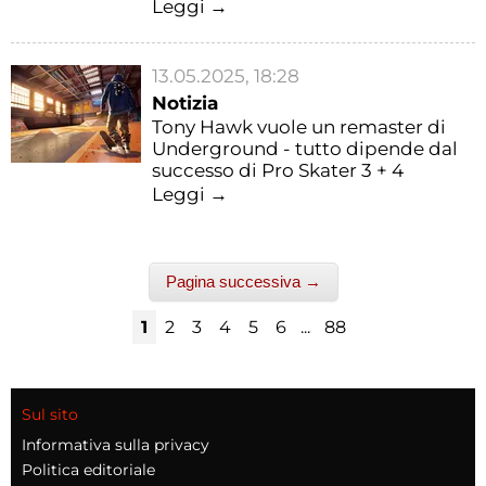
Leggi →
13.05.2025, 18:28
Notizia
Tony Hawk vuole un remaster di
Underground - tutto dipende dal
successo di Pro Skater 3 + 4
Leggi →
Pagina successiva →
1
2
3
4
5
6
...
88
Sul sito
Informativa sulla privacy
Politica editoriale