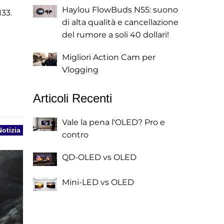
Haylou FlowBuds N55: suono
133.
di alta qualità e cancellazione
del rumore a soli 40 dollari!
Migliori Action Cam per
Vlogging
Articoli Recenti
Vale la pena l'OLED? Pro e
Notizia
contro
QD-OLED vs OLED
Mini-LED vs OLED