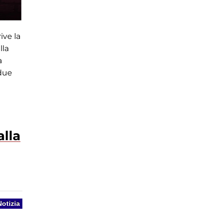
ive la
lla
a
 due
alla
Notizia