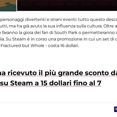
personaggi divertenti e strani eventi: tutto questo descr
ti, ma ha già avuto la sua influenza sulla cultura. Oltre a
e faranno la gioia dei fan di South Park o permetteranno 
lia. Su Steam è in corso una promozione in cui un set di
 Fractured but Whole - costa 16 dollari.
a ricevuto il più grande sconto d
su Steam a 15 dollari fino al 7