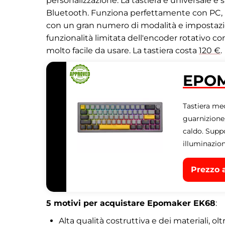
personalizzazione. La tastiera è universale e 
Bluetooth. Funziona perfettamente con PC, M
con un gran numero di modalità e impostazio
funzionalità limitata dell'encoder rotativo c
molto facile da usare. La tastiera costa
120 €
.
EPOM
Tastiera me
guarnizione,
caldo. Suppo
illuminazi
Prezzo 
5
motivi per acquistare Epomaker EK68
:
Alta qualità costruttiva e dei materiali, 