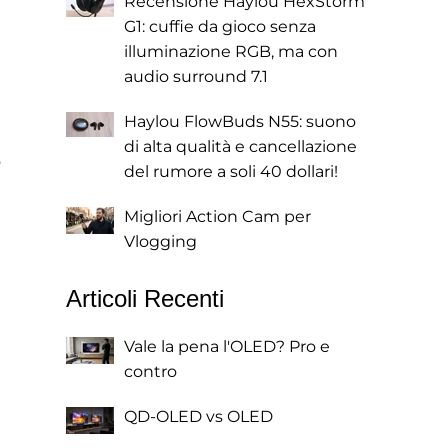
Recensione Haylou HexStorm
G1: cuffie da gioco senza
illuminazione RGB, ma con
audio surround 7.1
Haylou FlowBuds N55: suono
di alta qualità e cancellazione
o
del rumore a soli 40 dollari!
Migliori Action Cam per
Vlogging
Articoli Recenti
Vale la pena l'OLED? Pro e
contro
QD-OLED vs OLED