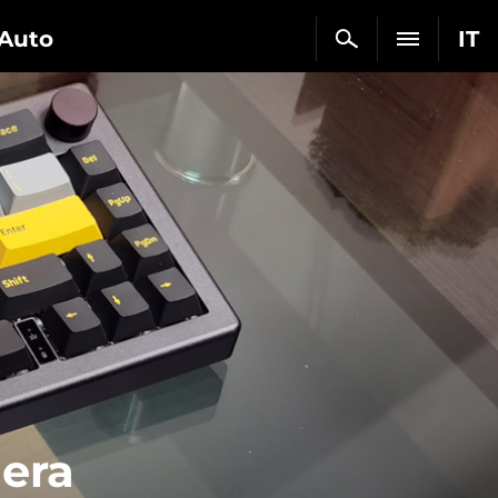
Auto
IT
iera