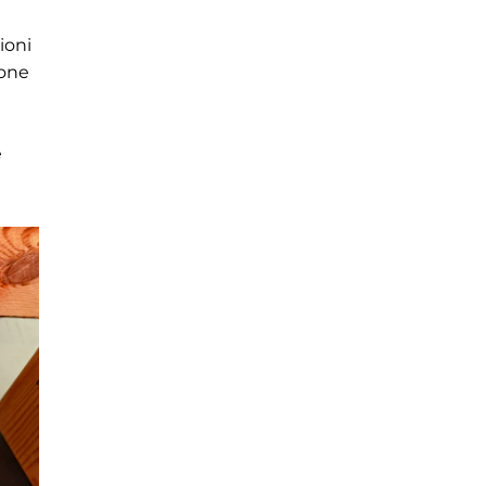
ioni
ione
e