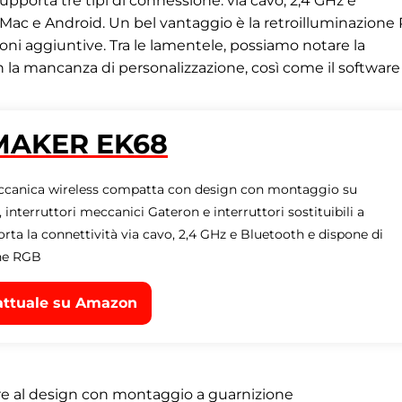
supporta tre tipi di connessione: via cavo, 2,4 GHz e
ac e Android. Un bel vantaggio è la retroilluminazione
ni aggiuntive. Tra le lamentele, possiamo notare la
on la mancanza di personalizzazione, così come il softwar
AKER EK68
ccanica wireless compatta con design con montaggio su
 interruttori meccanici Gateron e interruttori sostituibili a
rta la connettività via cavo, 2,4 GHz e Bluetooth e dispone di
one RGB
attuale su Amazon
oltre al design con montaggio a guarnizione