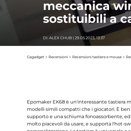
meccanica wire
sostituibili a 
DI:
ALEX CHUB
| 29.05.2023, 13:37
Gagadget
Recensioni
Recensioni tastiere e mouse
Re
Epomaker EK68 è un'interessante tastiera mec
modelli simili compatti che i giocatori. È b
supporto e una schiuma fonoassorbente, ed è
molto piacevoli da usare, e supporta l'hot-sw