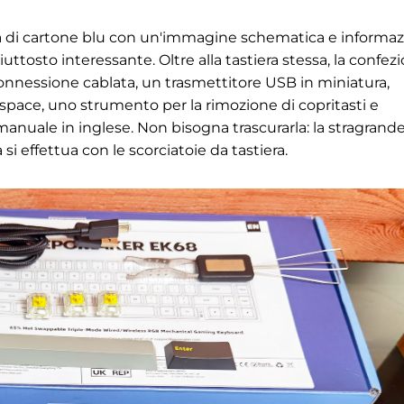
a di cartone blu con un'immagine schematica e informaz
iuttosto interessante. Oltre alla tastiera stessa, la confez
connessione cablata, un trasmettitore USB in miniatura,
ckspace, uno strumento per la rimozione di copritasti e
n manuale in inglese. Non bisogna trascurarla: la stragrand
si effettua con le scorciatoie da tastiera.