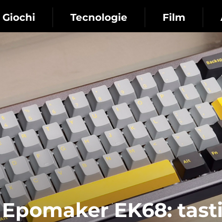
Giochi
Tecnologie
Film
 Epomaker EK68: tast