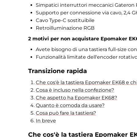
Simpatici interruttori meccanici Gateron P
Supporto per connessione via cavo, 2,4 
Cavo Type-C sostituibile
Retroilluminazione RGB
2
motivi per non acquistare Epomaker EK
Avete bisogno di una tastiera full-size c
Funzionalità limitate dell'encoder rotativ
Transizione rapida
Che cos'è la tastiera Epomaker EK68 e ch
Cosa è incluso nella confezione?
Che aspetto ha Epomaker EK68?
Quanto è comoda da usare?
Cosa può fare la tastiera?
In breve
Che cos'è la tastiera Epomaker EK