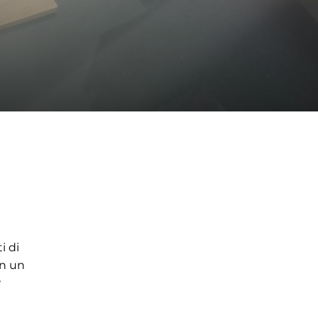
i di
on un
w