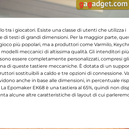
ra i giocatori. Esiste una classe di utenti che utilizza i
ne di testi di grandi dimensioni. Per la maggior parte, que
gioco più popolari, ma a produttori come Varmilo, Keych
odelli meccanici di altissima qualità. Gli intenditori più
ssono essere completamente personalizzati, compresi gli
 una di queste tastiere meccaniche. È dotata di un suppo
tori sostituibili a caldo e tre opzioni di connessione. Va
vidono anche in base alle dimensioni, in percentuale ris
. La Epomaker EK68 è una tastiera al 65%, quindi non di
ta alcune altre caratteristiche di layout di cui parleremo