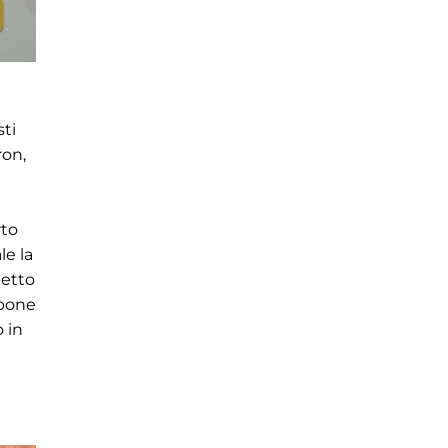
sti
ron,
rto
le la
petto
spone
 in