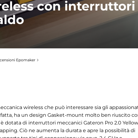
less con interruttori
caldo
censioni Epomaker
canica wireless che può interessare sia gli appassionat
en fatta, ha un design Gasket-mount molto ben riuscito c
 dotata di interruttori meccanici Gateron Pro 2.0 Yello
apping. Ciò ne aumenta la durata e apre la possibilità di