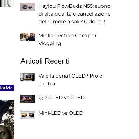
Haylou FlowBuds N55: suono
di alta qualità e cancellazione
del rumore a soli 40 dollari!
Migliori Action Cam per
Vlogging
Articoli Recenti
Vale la pena l'OLED? Pro e
contro
Notizia
QD-OLED vs OLED
Mini-LED vs OLED