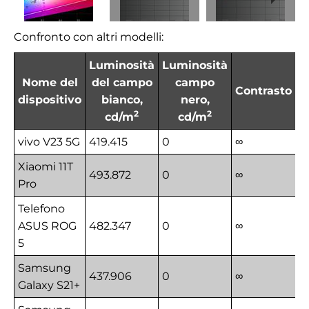
Confronto con altri modelli:
Luminosità
Luminosità
Nome del
del campo
campo
Contrasto
dispositivo
bianco,
nero,
2
2
cd/m
cd/m
vivo V23 5G
419.415
0
∞
Xiaomi 11T
493.872
0
∞
Pro
Telefono
ASUS ROG
482.347
0
∞
5
Samsung
437.906
0
∞
Galaxy S21+