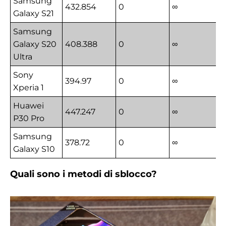
Samsung
432.854
0
∞
Galaxy S21
Samsung
Galaxy S20
408.388
0
∞
Ultra
Sony
394.97
0
∞
Xperia 1
Huawei
447.247
0
∞
P30 Pro
Samsung
378.72
0
∞
Galaxy S10
Quali sono i metodi di sblocco?