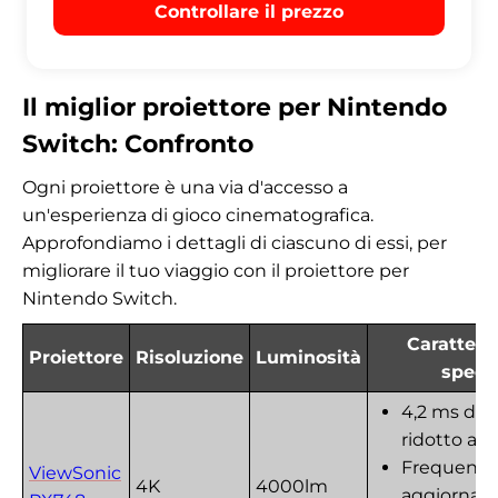
Controllare il prezzo
Il miglior proiettore per Nintendo
Switch: Confronto
Ogni proiettore è una via d'accesso a
un'esperienza di gioco cinematografica.
Approfondiamo i dettagli di ciascuno di essi, per
migliorare il tuo viaggio con il proiettore per
Nintendo Switch.
Caratteri
Proiettore
Risoluzione
Luminosità
specia
4,2 ms di i
ridotto a 4
Frequenza
ViewSonic
4K
4000lm
aggiornam