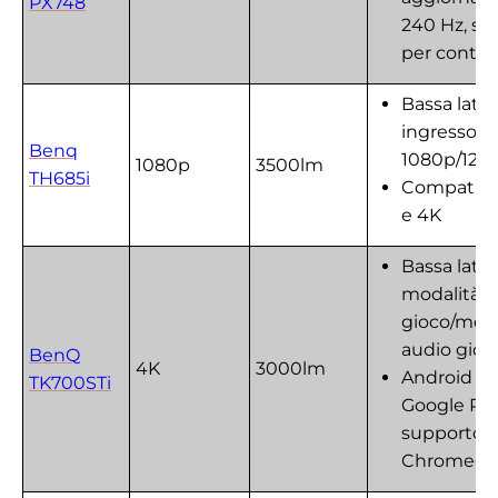
PX748
240 Hz, su
per conte
Bassa late
ingresso di
Benq
1080p/120
1080p
3500lm
TH685i
Compatibi
e 4K
Bassa late
modalità
gioco/moda
audio gioc
BenQ
4K
3000lm
Android TV
TK700STi
Google Pla
supporto A
Chromeca