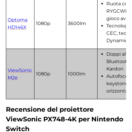
Ruota colo
RYGCWB, M
gioco avan
Optoma
1080p
3600lm
Tecnologi
HD146X
CEC, tecno
Dynamic B
Doppi alto
Bluetooth
Kardon
ViewSonic
1080p
1000lm
Autofocus
M2e
keystone
orizzontale
Recensione del proiettore
ViewSonic PX748-4K per Nintendo
Switch