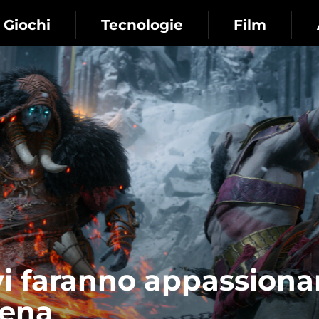
Giochi
Tecnologie
Film
vi faranno appassionar
rena