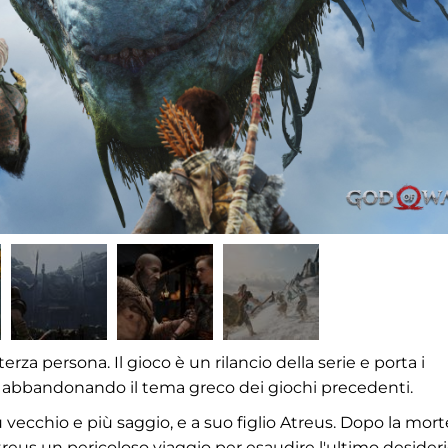
rza persona. Il gioco è un rilancio della serie e porta i
, abbandonando il tema greco dei giochi precedenti.
ù vecchio e più saggio, e a suo figlio Atreus. Dopo la mort
reus un pericoloso viaggio per esaudire l'ultimo desider