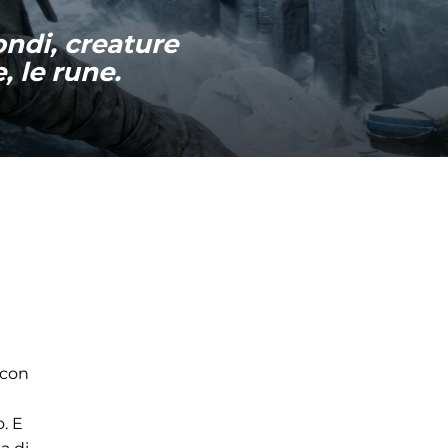
ondi, creature
, le rune.
 con
. E