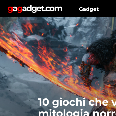
Gadget
10 giochi che 
mitologia nor