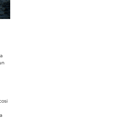
la
 un
cosi
a