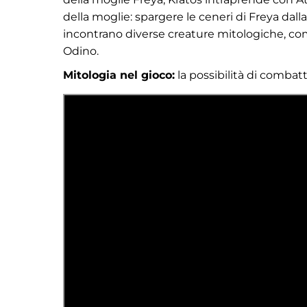
della moglie: spargere le ceneri di Freya dal
incontrano diverse creature mitologiche, come i
Odino.
Mitologia nel gioco:
la possibilità di combatte