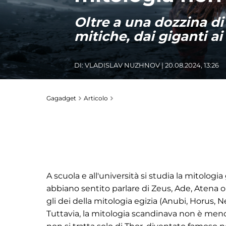
Oltre a una dozzina di
mitiche, dai giganti ai
DI:
VLADISLAV NUZHNOV
| 20.08.2024, 13:26
Gagadget
Articolo
A scuola e all'università si studia la mitolog
abbiano sentito parlare di Zeus, Ade, Atena o
gli dei della mitologia egizia (Anubi, Horus, 
Tuttavia, la mitologia scandinava non è men