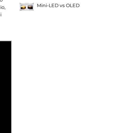
Mini-LED vs OLED
io,
i