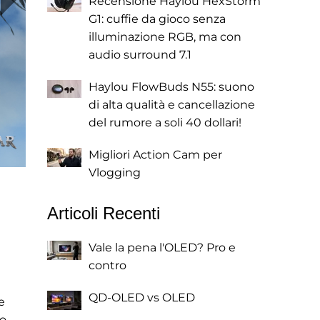
Recensione Haylou HexStorm
G1: cuffie da gioco senza
illuminazione RGB, ma con
audio surround 7.1
Haylou FlowBuds N55: suono
di alta qualità e cancellazione
del rumore a soli 40 dollari!
Migliori Action Cam per
Vlogging
Articoli Recenti
Vale la pena l'OLED? Pro e
contro
QD-OLED vs OLED
e
io