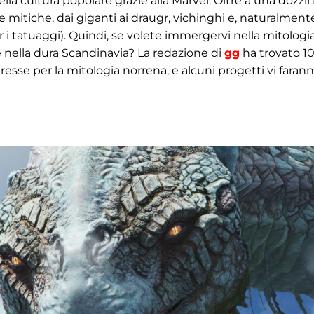
lla cultura popolare grazie alla Marvel. Oltre a una dozzin
e mitiche, dai giganti ai draugr, vichinghi e, naturalment
 i tatuaggi). Quindi, se volete immergervi nella mitolog
e nella dura Scandinavia? La redazione di
gg
ha trovato 1
resse per la mitologia norrena, e alcuni progetti vi faran