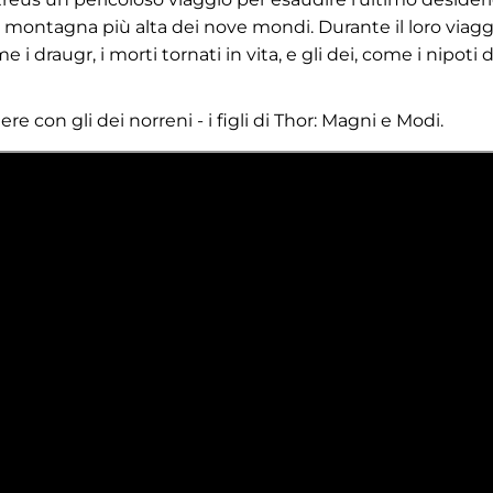
la montagna più alta dei nove mondi. Durante il loro viagg
 draugr, i morti tornati in vita, e gli dei, come i nipoti d
re con gli dei norreni - i figli di Thor: Magni e Modi.