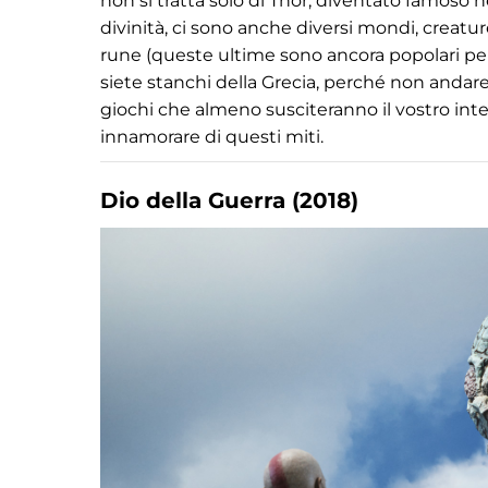
non si tratta solo di Thor, diventato famoso ne
divinità, ci sono anche diversi mondi, creatur
rune (queste ultime sono ancora popolari per
siete stanchi della Grecia, perché non andar
giochi che almeno susciteranno il vostro inte
innamorare di questi miti.
Dio della Guerra (2018)