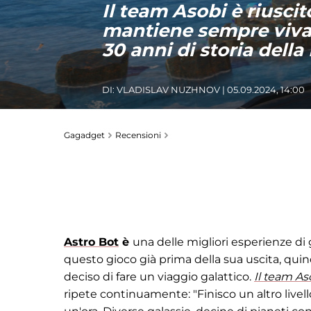
Il team Asobi è riuscit
mantiene sempre viva 
30 anni di storia della
DI:
VLADISLAV NUZHNOV
| 05.09.2024, 14:00
Gagadget
Recensioni
Astro Bot
è
una delle migliori esperienze di
questo gioco già prima della sua uscita, quin
deciso di fare un viaggio galattico.
Il team As
ripete continuamente: "Finisco un altro livell