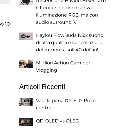
Recensione Haylou HexStorm
G1: cuffie da gioco senza
illuminazione RGB, ma con
audio surround 7.1
po 10
Haylou FlowBuds N55: suono
di alta qualità e cancellazione
del rumore a soli 40 dollari!
Migliori Action Cam per
Vlogging
Articoli Recenti
Vale la pena l'OLED? Pro e
contro
QD-OLED vs OLED