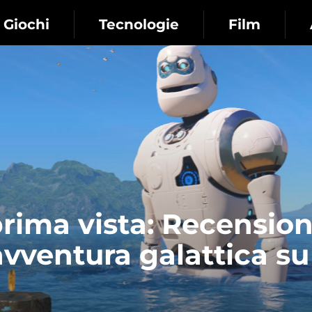
Giochi
Tecnologie
Film
rima vista: Recension
avventura galattica su