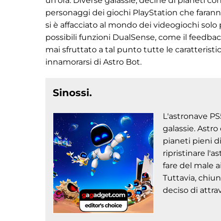
un'ora. Diverse galassie, decine di pianeti co
personaggi dei giochi PlayStation che faranno 
si è affacciato al mondo dei videogiochi solo p
possibili funzioni DualSense, come il feedbac
mai sfruttato a tal punto tutte le caratteris
innamorarsi di Astro Bot.
Sinossi.
L'astronave PS5
galassie. Astro
pianeti pieni d
ripristinare l'
fare del male 
Tuttavia, chiun
deciso di attrav