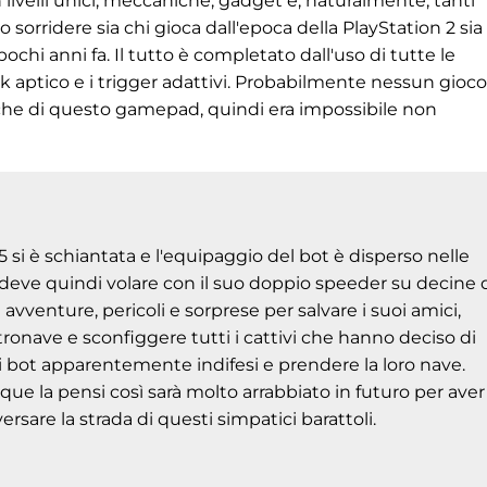
n livelli unici, meccaniche, gadget e, naturalmente, tanti
sorridere sia chi gioca dall'epoca della PlayStation 2 sia
ochi anni fa. Il tutto è completato dall'uso di tutte le
k aptico e i trigger adattivi. Probabilmente nessun gioc
tiche di questo gamepad, quindi era impossibile non
 si è schiantata e l'equipaggio del bot è disperso nelle
 deve quindi volare con il suo doppio speeder su decine 
i avventure, pericoli e sorprese per salvare i suoi amici,
astronave e sconfiggere tutti i cattivi che hanno deciso di
ai bot apparentemente indifesi e prendere la loro nave.
que la pensi così sarà molto arrabbiato in futuro per aver
ersare la strada di questi simpatici barattoli.