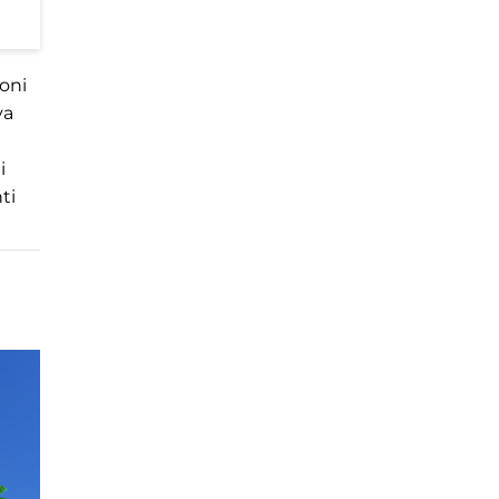
ioni
va
i
ti