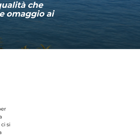
qualità che
de omaggio ai
per
a
ci si
a