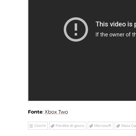
Fonte
:
Xbox Two
Giochi
Perdite di gioco
Microsoft
Xbox G