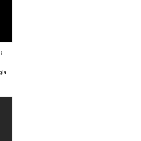
i
gia