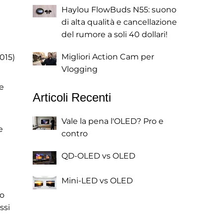
Haylou FlowBuds N55: suono
di alta qualità e cancellazione
del rumore a soli 40 dollari!
Migliori Action Cam per
015)
Vlogging
le
Articoli Recenti
Vale la pena l'OLED? Pro e
e
contro
QD-OLED vs OLED
Mini-LED vs OLED
to
ssi