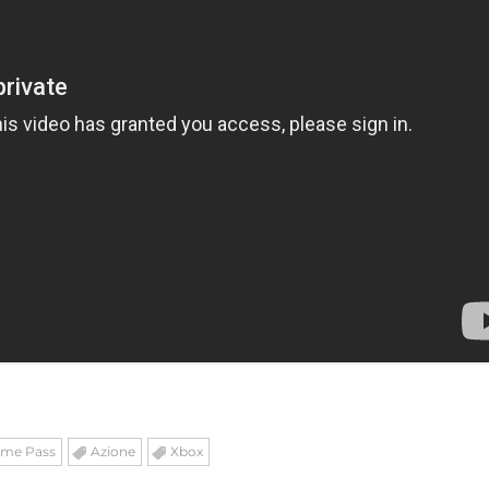
ame Pass
Azione
Xbox