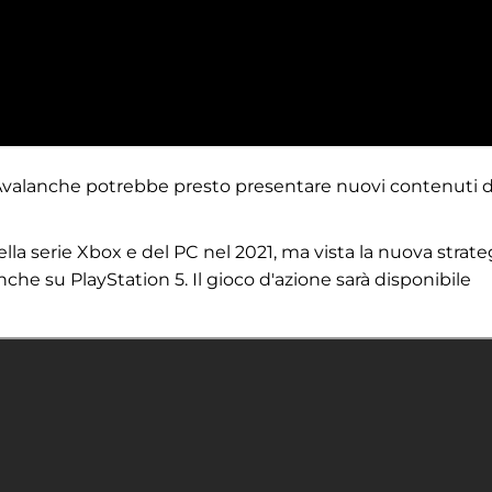
e Avalanche potrebbe presto presentare nuovi contenuti d
lla serie Xbox e del PC nel 2021, ma vista la nuova strate
che su PlayStation 5. Il gioco d'azione sarà disponibile