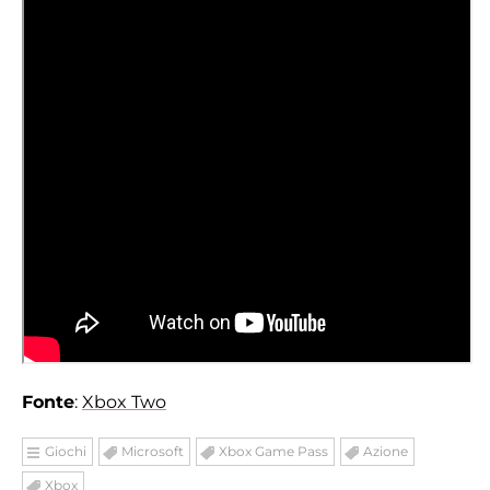
Fonte
:
Xbox Two
Giochi
Microsoft
Xbox Game Pass
Azione
Xbox