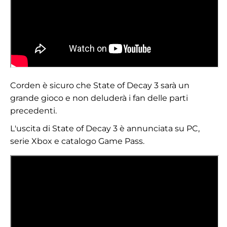
Corden è sicuro che State of Decay 3 sarà un
grande gioco e non deluderà i fan delle parti
precedenti.
L'uscita di State of Decay 3 è annunciata su PC,
serie Xbox e catalogo Game Pass.