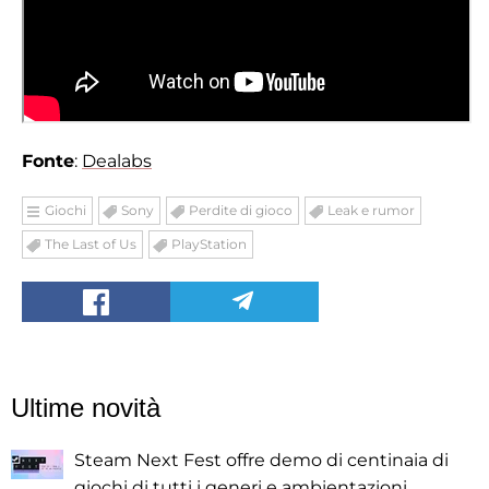
Fonte
:
Dealabs
Giochi
Sony
Perdite di gioco
Leak e rumor
The Last of Us
PlayStation
Ultime novità
Steam Next Fest offre demo di centinaia di
giochi di tutti i generi e ambientazioni